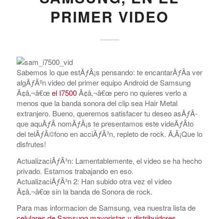
PRIMER VIDEO
Sabemos lo que estÃƒÂ¡s pensando: te encantarÃƒÂ­a ver
algÃƒÂºn video del primer equipo Android de Samsung
Ã¢â‚¬â€œ
el I7500
Ã¢â‚¬â€œ pero no quieres verlo a
menos que la banda sonora del clip sea Hair Metal
extranjero. Bueno, queremos satisfacer tu deseo asÃƒÂ­
que aquÃƒÂ­ nomÃƒÂ¡s te presentamos este videÃƒÂ­to
del telÃƒÂ©fono en acciÃƒÂ³n, repleto de rock. Ã‚Â¡Que lo
disfrutes!
ActualizaciÃƒÂ³n: Lamentablemente, el video se ha hecho
privado. Estamos trabajando en eso.
ActualizaciÃƒÂ³n 2: Han subido otra vez el video
Ã¢â‚¬â€œ sin la banda de Sonora de rock.
Para mas informacion de Samsung, vea nuestra lista de
celulares de Samsung mayoristas y distribuidores