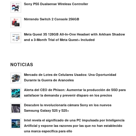
Sony PS5 Dualsense Wireless Controller
Nintendo Switch 2 Console 256GB
Meta Quest 3S 128GB All-In-One Headset with Arkham Shadow
and a 3-Month Trial of Meta Quest+ Included
NOTICIAS
Mercado de Lotes de Celulares Usados: Una Oportunidad
Durante la Guerra de Aranceles
Alerta del CEO de Phison: Aumentar la producción de SSD para
satisfacer la demanda y prevenir disparo en los precios
Descubre la revolucionaria cámara Sony en los nuevos
Samsung Galaxy S25 y S25+
Intel revela el significado de una PC impulsada por Inteligencia
Artificial y expone las razones por las que no han establecido
una marca específica para ello