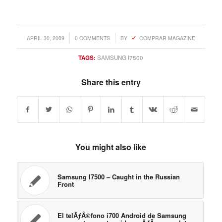
/
/
APRIL 30, 2009
0 COMMENTS
BY
COMPRAR MAGAZINE
TAGS:
SAMSUNG I7500
Share this entry
You might also like
Samsung I7500 – Caught in the Russian
Front
El telÃƒÂ©fono i700 Android de Samsung