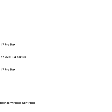
 17 Pro Max
e 17 256GB & 512GB
 17 Pro Max
S
lsense Wireless Controller