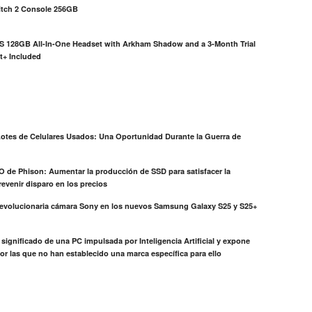
itch 2 Console 256GB
S 128GB All-In-One Headset with Arkham Shadow and a 3-Month Trial
t+ Included
otes de Celulares Usados: Una Oportunidad Durante la Guerra de
EO de Phison: Aumentar la producción de SSD para satisfacer la
evenir disparo en los precios
revolucionaria cámara Sony en los nuevos Samsung Galaxy S25 y S25+
el significado de una PC impulsada por Inteligencia Artificial y expone
or las que no han establecido una marca específica para ello