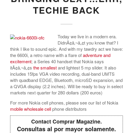
TECHIE BACK
Today we live in a modern era.
DidnÃ¢â‚¬â„¢t you know that? I
think I like to sound epic. And with my tawdry act we have:
the 6600i, a retro name with a flare of
adventure and
excitement
; a Series 40 handset that Nokia says
itÃ¢â‚¬â„¢s
the smallest
and lightest 5 mp slider. It also
includes 15fps VGA video recording, dual-band UMTS
with quadband EDGE, Bluetooth, microSD expansion, and
a QVGA display (2.2 inches). Will be ready to buy in select
markets next quarter for 280 dollars (200 euros)
For more Nokia cell phones, please see our list of Nokia
mobile wholesale cell
phone distributors
Contact Comprar Magazine.
Consultas al por mayor solamente.