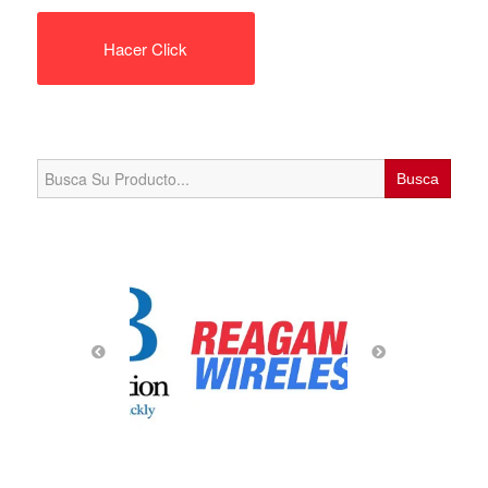
Hacer Click
Search
for: