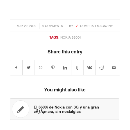
/
/
MAY 20, 2009
0 COMMENTS
BY
COMPRAR MAGAZINE
TAGS:
NOKIA 6600I
Share this entry
You might also like
El 6600i de Nokia con 3G y una gran
cÃƒÂ¡mara, sin nostalgias