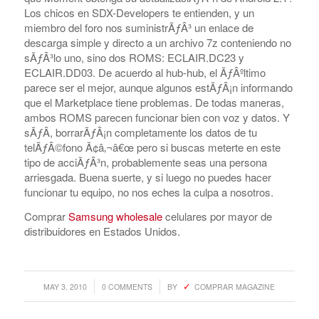
Los chicos en SDX-Developers te entienden, y un
miembro del foro nos suministrÃƒÂ³ un enlace de
descarga simple y directo a un archivo 7z conteniendo no
sÃƒÂ³lo uno, sino dos ROMS: ECLAIR.DC23 y
ECLAIR.DD03. De acuerdo al hub-hub, el ÃƒÂºltimo
parece ser el mejor, aunque algunos estÃƒÂ¡n informando
que el Marketplace tiene problemas. De todas maneras,
ambos ROMS parecen funcionar bien con voz y datos. Y
sÃƒÂ­, borrarÃƒÂ¡n completamente los datos de tu
telÃƒÂ©fono Ã¢â‚¬â€œ pero si buscas meterte en este
tipo de acciÃƒÂ³n, probablemente seas una persona
arriesgada. Buena suerte, y si luego no puedes hacer
funcionar tu equipo, no nos eches la culpa a nosotros.
Comprar
Samsung wholesale
celulares por mayor de
distribuidores en Estados Unidos.
/
/
MAY 3, 2010
0 COMMENTS
BY
COMPRAR MAGAZINE