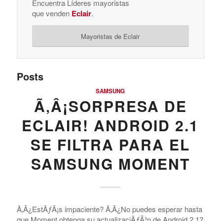
Encuentra Líderes mayoristas
que venden
Eclair
.
Mayoristas de Eclair
Posts
SAMSUNG
Ã‚Â¡SORPRESA DE
ECLAIR! ANDROID 2.1
SE FILTRA PARA EL
SAMSUNG MOMENT
Ã‚Â¿EstÃƒÂ¡s impaciente? Ã‚Â¿No puedes esperar hasta
que Moment obtenga su actualizaciÃƒÂ³n de Android 2.1?