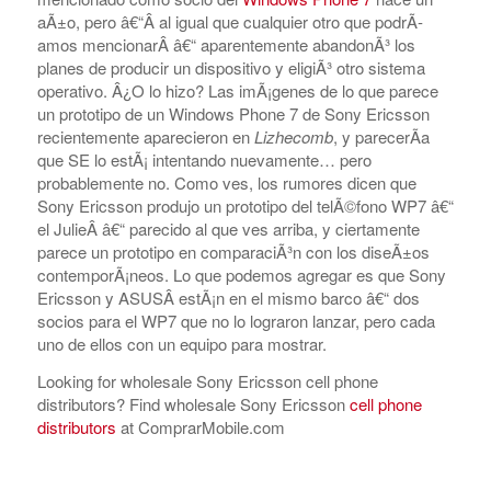
aÃ±o, pero â€“Â al igual que cualquier otro que podrÃ­
amos mencionarÂ â€“ aparentemente abandonÃ³ los
planes de producir un dispositivo y eligiÃ³ otro sistema
operativo. Â¿O lo hizo? Las imÃ¡genes de lo que parece
un prototipo de un Windows Phone 7 de Sony Ericsson
recientemente aparecieron en
Lizhecomb
, y parecerÃ­a
que SE lo estÃ¡ intentando nuevamente… pero
probablemente no. Como ves, los rumores dicen que
Sony Ericsson produjo un prototipo del telÃ©fono WP7 â€“
el JulieÂ â€“ parecido al que ves arriba, y ciertamente
parece un prototipo en comparaciÃ³n con los diseÃ±os
contemporÃ¡neos. Lo que podemos agregar es que Sony
Ericsson y ASUSÂ estÃ¡n en el mismo barco â€“ dos
COMPRAR REACHES BUYERS
socios para el WP7 que no lo lograron lanzar, pero cada
Comprar Magazine reaches over 100,000 monthly
uno de ellos con un equipo para mostrar.
impressions. Active buyers seek out Comprar Magazine
Looking for wholesale Sony Ericsson cell phone
to purchase their inventory from trusted distributors.
distributors? Find wholesale Sony Ericsson
cell phone
Buyers from LATAM are looking to buy quality products.
distributors
at ComprarMobile.com
Top 10 countries that actively seeking wholesale products
on Comprarmag.com: Venezuela, Mexico, Ecuador, Peru,
Colombia, Panama, Chile, Bolivia, Uruguay, and