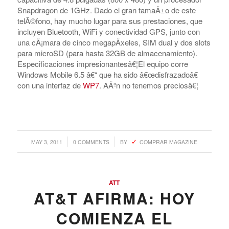
Snapdragon de 1GHz. Dado el gran tamaÃ±o de este
telÃ©fono, hay mucho lugar para sus prestaciones, que
incluyen Bluetooth, WiFi y conectividad GPS, junto con
una cÃ¡mara de cinco megapÃ­xeles, SIM dual y dos slots
para microSD (para hasta 32GB de almacenamiento).
Especificaciones impresionantesâ€¦El equipo corre
Windows Mobile 6.5 â€“ que ha sido â€œdisfrazadoâ€
con una interfaz de
WP7
. AÃºn no tenemos preciosâ€¦
/
/
MAY 3, 2011
0 COMMENTS
BY
COMPRAR MAGAZINE
ATT
AT&T AFIRMA: HOY
COMIENZA EL