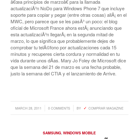
â€œa principios de marzoâ€ para la llamada
actualizaciÃ³n NoDo para Windows Phone 7 que incluye
soporte para copiar y pegar (entre otras cosas) allÃ¡ en el
MWC, pero parece que se les pasÃ³ un poco: el blog
oficial de Microsoft France ahora estÃ¡ anunciando que
esta actualizaciÃ³n llegarÃ¡ en la segunda mitad de
marzo, lo que significa que probablemente dejes de
comprobar tu telÃ©fono por actualizaciones cada 15
minutos y recuperes cierta cordura y normalidad en tu
vida durante unos dÃ­as. Mary Jo Foley de Microsoft dice
que la semana del 21 de marzo es una fecha probable,
justo la semana del CTIA y el lanzamiento de Arrive.
/
/
MARCH 28, 2011
0 COMMENTS
BY
COMPRAR MAGAZINE
SAMSUNG
,
WINDOWS MOBILE