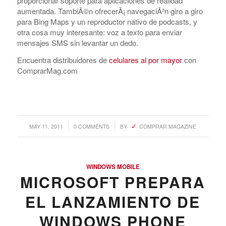
proporcionar soporte para aplicaciones de realidad
aumentada. TambiÃ©n ofrecerÃ¡ navegaciÃ³n giro a giro
para Bing Maps y un reproductor nativo de podcasts, y
otra cosa muy interesante: voz a texto para enviar
mensajes SMS sin levantar un dedo.
Encuentra distribuidores de
celulares al por mayor
con
ComprarMag.com
/
/
MAY 11, 2011
0 COMMENTS
BY
COMPRAR MAGAZINE
WINDOWS MOBILE
MICROSOFT PREPARA
EL LANZAMIENTO DE
WINDOWS PHONE