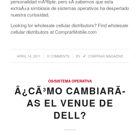
personalidad mÃºltiple, pero sÃ­ sabemos que esta
extraÃ±a simbiosis de sistemas operativos ha despertado
nuestra curiosidad.
Looking for wholesale cellular distributors? Find wholesale
cellular distributors at ComprarMobile.com
/
/
APRIL 14, 2011
0 COMMENTS
BY
COMPRAR MAGAZINE
OS/SISTEMA OPERATIVA
Â¿CÃ³MO CAMBIARÃ­
AS EL VENUE DE
DELL?