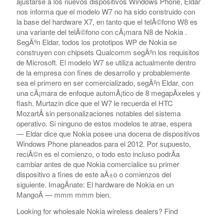
ajustarse a los nuevos dispositivos Windows Phone, Eldar
nos informa que el modelo W7 no ha sido construido con
la base del hardware X7, en tanto que el telÃ©fono W8 es
una variante del telÃ©fono con cÃ¡mara N8 de Nokia .
SegÃºn Eldar, todos los prototipos WP de Nokia se
construyen con chipsets Qualcomm segÃºn los requisitos
de Microsoft. El modelo W7 se utiliza actualmente dentro
de la empresa con fines de desarrollo y probablemente
sea el primero en ser comercializado, segÃºn Eldar, con
una cÃ¡mara de enfoque automÃ¡tico de 8 megapÃ­xeles y
flash. Murtazin dice que el W7 le recuerda el HTC
MozartÂ sin personalizaciones notables del sistema
operativo. Si ninguno de estos modelos te atrae, espera
— Eldar dice que Nokia posee una docena de dispositivos
Windows Phone planeados para el 2012. Por supuesto,
reciÃ©n es el comienzo, o todo esto incluso podrÃ­a
cambiar antes de que Nokia comercialice su primer
dispositivo a fines de este aÃ±o o comienzos del
siguiente. ImagÃ­nate: El hardware de Nokia en un
MangoÂ — mmm mmm bien.
Looking for wholesale Nokia wireless dealers? Find