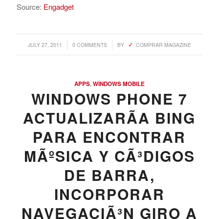
Source:
Engadget
/
/
JULY 27, 2011
0 COMMENTS
BY
COMPRAR MAGAZINE
APPS
,
WINDOWS MOBILE
WINDOWS PHONE 7
ACTUALIZARÃ­A BING
PARA ENCONTRAR
MÃºSICA Y CÃ³DIGOS
DE BARRA,
INCORPORAR
NAVEGACIÃ³N GIRO A