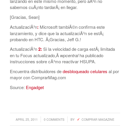
lanzando en este mismo momento, pero aÃºn no
sabemos cuÃ¡nto tardarÃ¡ en llegar.
[Gracias, Sean]
ActualizaciÃ³n
:
Microsoft tambiÃ©n confirma este
lanzamiento, y dice que la actualizaciÃ³n se estÃ¡
probando en HTC. Â¡Gracias, Jeff G.!
ActualizaciÃ³n
2:
Si la velocidad de carga estÃ¡ limitada
en tu Focus actualizado,Â
wpcentral
ha publicado
instrucciones sobre cÃ³mo reactivar HSUPA.
Encuentra distribuidores de
desbloqueado celulares
al por
mayor con ComprarMag.com
Source:
Engadget
/
/
APRIL 25, 2011
0 COMMENTS
BY
COMPRAR MAGAZINE