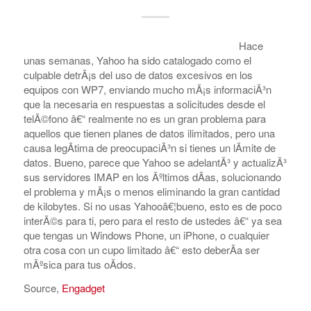
Hace
unas semanas, Yahoo ha sido catalogado como el
culpable detrÃ¡s del uso de datos excesivos en los
equipos con WP7, enviando mucho mÃ¡s informaciÃ³n
que la necesaria en respuestas a solicitudes desde el
telÃ©fono â€“ realmente no es un gran problema para
aquellos que tienen planes de datos ilimitados, pero una
causa legÃ­tima de preocupaciÃ³n si tienes un lÃ­mite de
datos. Bueno, parece que Yahoo se adelantÃ³ y actualizÃ³
sus servidores IMAP en los Ãºltimos dÃ­as, solucionando
el problema y mÃ¡s o menos eliminando la gran cantidad
de kilobytes. Si no usas Yahooâ€¦bueno, esto es de poco
interÃ©s para ti, pero para el resto de ustedes â€“ ya sea
que tengas un Windows Phone, un iPhone, o cualquier
otra cosa con un cupo limitado â€“ esto deberÃ­a ser
mÃºsica para tus oÃ­dos.
Source,
Engadget