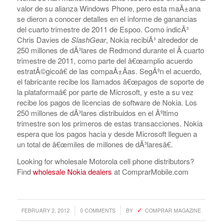
valor de su alianza Windows Phone, pero esta maÃ±ana
se dieron a conocer detalles en el informe de ganancias
del cuarto trimestre de 2011 de Espoo. Como indicÃ³
Chris Davies de
SlashGear
, Nokia recibiÃ³ alrededor de
250 millones de dÃ³lares de Redmond durante el Â cuarto
trimestre de 2011, como parte del â€œamplio acuerdo
estratÃ©gicoâ€ de las compaÃ±Ã­as. SegÃºn el acuerdo,
el fabricante recibe los llamados â€œpagos de soporte de
la plataformaâ€ por parte de Microsoft, y este a su vez
recibe los pagos de licencias de software de Nokia. Los
250 millones de dÃ³lares distribuidos en el Ãºltimo
trimestre son los primeros de estas transacciones. Nokia
espera que los pagos hacia y desde Microsoft lleguen a
un total de â€œmiles de millones de dÃ³laresâ€.
Looking for wholesale Motorola cell phone distributors?
Find
wholesale Nokia dealers
at ComprarMobile.com
/
/
FEBRUARY 2, 2012
0 COMMENTS
BY
COMPRAR MAGAZINE