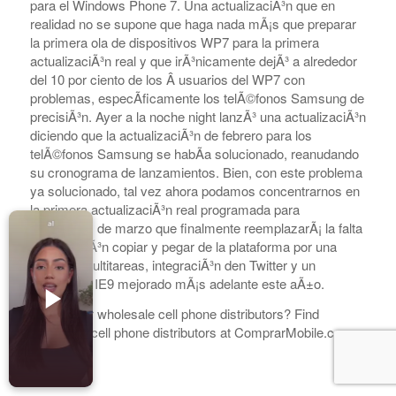
para el Windows Phone 7. Una actualizaciÃ³n que en
Accesorios para Celulares
realidad no se supone que haga nada mÃ¡s que preparar
Computadoras
la primera ola de dispositivos WP7 para la primera
actualizaciÃ³n real y que irÃ³nicamente dejÃ³ a alrededor
Tablets
del 10 por ciento de los Â usuarios del WP7 con
problemas, especÃ­ficamente los telÃ©fonos Samsung de
Tecnologia Ponible
precisiÃ³n. Ayer a la noche night lanzÃ³ una actualizaciÃ³n
diciendo que la actualizaciÃ³n de febrero para los
Entretenimiento en casa: TV, Flujo de medios
telÃ©fonos Samsung se habÃ­a solucionado, reanudando
Realidad Virtual
su cronograma de lanzamientos. Bien, con este problema
ya solucionado, tal vez ahora podamos concentrarnos en
Videojuegos
la primera actualizaciÃ³n real programada para
comienzos de marzo que finalmente reemplazarÃ¡ la falta
Reciba Ofertas
de la funciÃ³n copiar y pegar de la plataforma por una
funciÃ³n multitareas, integraciÃ³n den Twitter y un
navegador IE9 mejorado mÃ¡s adelante este aÃ±o.
Looking for wholesale cell phone distributors? Find
wholesale cell phone distributors at ComprarMobile.com
© Copyright - Comprar Magazine | website & SEO by
gravityGone
Privacy Policy
Terms & Condition
Advertise