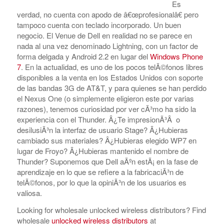
Es
verdad, no cuenta con apodo de â€œprofesionalâ€ pero
tampoco cuenta con teclado incorporado. Un buen
negocio. El Venue de Dell en realidad no se parece en
nada al una vez denominado Lightning, con un factor de
forma delgada y Android 2.2 en lugar del
Windows Phone
7
. En la actualidad, es uno de los pocos telÃ©fonos libres
disponibles a la venta en los Estados Unidos con soporte
de las bandas 3G de AT&T, y para quienes se han perdido
el Nexus One (o simplemente eligieron este por varias
razones), tenemos curiosidad por ver cÃ³mo ha sido la
experiencia con el Thunder. Â¿Te impresionÃ³Â o
desilusiÃ³n la interfaz de usuario Stage? Â¿Hubieras
cambiado sus materiales? Â¿Hubieras elegido WP7 en
lugar de Froyo? Â¿Hubieras mantenido el nombre de
Thunder? Suponemos que Dell aÃºn estÃ¡ en la fase de
aprendizaje en lo que se refiere a la fabricaciÃ³n de
telÃ©fonos, por lo que la opiniÃ³n de los usuarios es
valiosa.
Looking for wholesale unlocked wireless distributors? Find
wholesale
unlocked wireless distributors
at