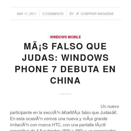
/
/
MAY 11, 2011
0 COMMENTS
BY
COMPRAR MAGAZINE
WINDOWS MOBILE
MÃ¡S FALSO QUE
JUDAS: WINDOWS
PHONE 7 DEBUTA EN
CHINA
Un nuevo
participante en la secciÃ³n â€œMÃ¡s falso que Judasâ€.
En esta ocasiÃ³n vemos una nueva y mÃ¡s grande
imitaciÃ³n con marca HTC, con una pantalla tÃ¡ctil
capacitiva de 4.8 pulgadas (800 x 480) y un procesador