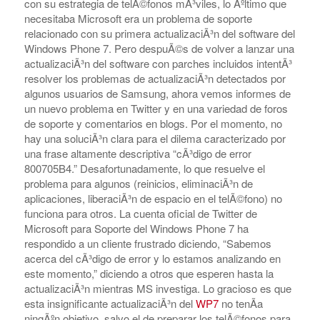
con su estrategia de telÃ©fonos mÃ³viles, lo Ãºltimo que
necesitaba Microsoft era un problema de soporte
relacionado con su primera actualizaciÃ³n del software del
Windows Phone 7. Pero despuÃ©s de volver a lanzar una
actualizaciÃ³n del software con parches incluidos intentÃ³
resolver los problemas de actualizaciÃ³n detectados por
algunos usuarios de Samsung, ahora vemos informes de
un nuevo problema en Twitter y en una variedad de foros
de soporte y comentarios en blogs. Por el momento, no
hay una soluciÃ³n clara para el dilema caracterizado por
una frase altamente descriptiva “cÃ³digo de error
800705B4.” Desafortunadamente, lo que resuelve el
problema para algunos (reinicios, eliminaciÃ³n de
aplicaciones, liberaciÃ³n de espacio en el telÃ©fono) no
funciona para otros. La cuenta oficial de Twitter de
Microsoft para Soporte del Windows Phone 7 ha
respondido a un cliente frustrado diciendo, “Sabemos
acerca del cÃ³digo de error y lo estamos analizando en
este momento,” diciendo a otros que esperen hasta la
actualizaciÃ³n mientras MS investiga. Lo gracioso es que
esta insignificante actualizaciÃ³n del
WP7
no tenÃ­a
ningÃºn objetivo, salvo el de preparar los telÃ©fonos para