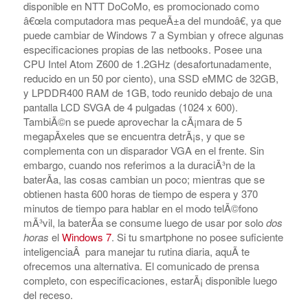
disponible en NTT DoCoMo, es promocionado como
â€œla computadora mas pequeÃ±a del mundoâ€, ya que
puede cambiar de Windows 7 a Symbian y ofrece algunas
especificaciones propias de las netbooks. Posee una
CPU Intel Atom Z600 de 1.2GHz (desafortunadamente,
reducido en un 50 por ciento), una SSD eMMC de 32GB,
y LPDDR400 RAM de 1GB, todo reunido debajo de una
pantalla LCD SVGA de 4 pulgadas (1024 x 600).
TambiÃ©n se puede aprovechar la cÃ¡mara de 5
megapÃ­xeles que se encuentra detrÃ¡s, y que se
complementa con un disparador VGA en el frente. Sin
embargo, cuando nos referimos a la duraciÃ³n de la
baterÃ­a, las cosas cambian un poco; mientras que se
obtienen hasta 600 horas de tiempo de espera y 370
minutos de tiempo para hablar en el modo telÃ©fono
mÃ³vil, la baterÃ­a se consume luego de usar por solo
dos
horas
el
Windows 7
. Si tu smartphone no posee suficiente
inteligenciaÂ para manejar tu rutina diaria, aquÃ­ te
ofrecemos una alternativa. El comunicado de prensa
completo, con especificaciones, estarÃ¡ disponible luego
del receso.