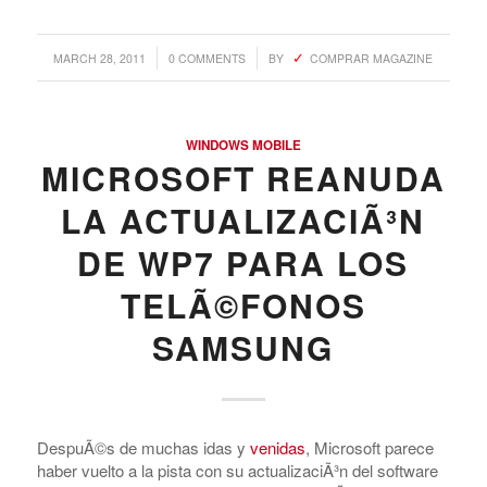
Argentina. Reach LATAM buyers!
/
/
MARCH 28, 2011
0 COMMENTS
BY
COMPRAR MAGAZINE
Busque compradores verificados y lo que venden
WINDOWS MOBILE
MICROSOFT REANUDA
LA ACTUALIZACIÃ³N
PRODUCTOS DE TECHNOLOGIA
DE WP7 PARA LOS
Ofertas de Los Distirbuidores
TELÃ©FONOS
Audio
SAMSUNG
Automatización del Hogar
Camaras
Drone
DespuÃ©s de muchas idas y
venidas
, Microsoft parece
Celulares
haber vuelto a la pista con su actualizaciÃ³n del software