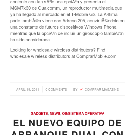
contento con tan sÃ³lo una opciÃ³n y presenta el
MSM7x30 de Qualcomm, un reproductor multimedia que
ya ha llegado al mercado en el T-Mobile G2. La Ãºltima
parte tambiÃ©n viene con Adreno 205, convirtiÃ©ndolo en
una constante de futuros dispositivos Windows Phone,
mientras que la opciÃ³n de incluir un giroscopio tambiÃ©n
ha sido considerada.
Looking for wholesale wireless distributors? Find
wholesale wireless distributors at ComprarMobile.com
/
/
APRIL 19, 2011
0 COMMENTS
BY
COMPRAR MAGAZINE
GADGETS
,
NEWS
,
OS/SISTEMA OPERATIVA
EL NUEVO EQUIPO DE
ARRANQUE DUAL CON