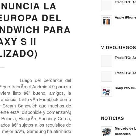
NUNCIA LA
Trade ITG: Ac
EUROPA DEL
Apple iPhone
ANDWICH PARA
XY S II
VIDEOJUEGO
LIZADO)
Trade ITG: Ac
Trade ITG: Ac
Luego del percance del
que traerÃ­a el Android 4.0 para su
Sony PS5 Dua
iera listo â€“ bueno, amigos, la
e anunciar tanto vÃ­a Facebook como
 Ice Cream Sandwich que muchos de
ente estÃ¡ disponible y comenzarÃ¡
 Polonia, HungrÃ­a, Suecia y Corea,
NOTICIAS
ados â€“ sujetos a los requisitos de
Mercado de L
es mejor aÃºn, Samsung ha afirmado
Aranceles