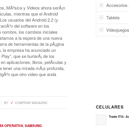
Accesorios 
ros, MÃºsica y Videos ahora serÃ¡n
­culas, mientras que el Android
Tablets
Los usuarios del Android 2.2 (y
zaciÃ³n del software en los
Videojuego
o nombre, los cambios iniciales
stamos a la espera de una nueva
rra de herramientas de la pÃ¡gina
n, la empresa ha anunciado un
Play”, que se burlarÃ¡ de los
 aplicaciones, libros, pelÃ­culas y
a tener una mirada mÃ¡s profunda,
algÃºn que otro video que anda
BY
COMPRAR MAGAZINE
CELULARES
Trade ITG: Ac
MA OPERATIVA
,
SAMSUNG