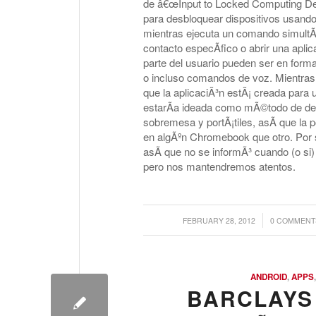
de â€œInput to Locked Computing Dev
para desbloquear dispositivos usand
mientras ejecuta un comando simult
contacto especÃ­fico o abrir una apl
parte del usuario pueden ser en forma
o incluso comandos de voz. Mientra
que la aplicaciÃ³n estÃ¡ creada para
estarÃ­a ideada como mÃ©todo de de
sobremesa y portÃ¡tiles, asÃ­ que la
en algÃºn Chromebook que otro. Por s
asÃ­ que no se informÃ³ cuando (o si
pero nos mantendremos atentos.
/
/
FEBRUARY 28, 2012
0 COMMENT
ANDROID
,
APPS
BARCLAYS