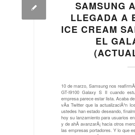
SAMSUNG A
LLEGADA A 
ICE CREAM S
EL GALA
(ACTUA
10 de marzo, Samsung nos reafirmÃ³ 
GT-I9100 Galaxy S II cuando estuv
empresa parece estar lista. Acaba d
vÃ­a Twitter que la actualizaciÃ³n
ustedes han estado deseando, finalm
hoy su lanzamiento para usuarios en
y de ahÃ­ avanzarÃ¡ hacia otros merc
las empresas portadores. Y lo que 