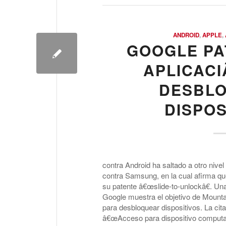
ANDROID
,
APPLE
,
GOOGLE PA
APLICACI
DESBL
DISPOS
contra Android ha saltado a otro nive
contra Samsung, en la cual afirma que
su patente â€œslide-to-unlockâ€. Una
Google muestra el objetivo de Mountai
para desbloquear dispositivos. La cita
â€œAcceso para dispositivo computa