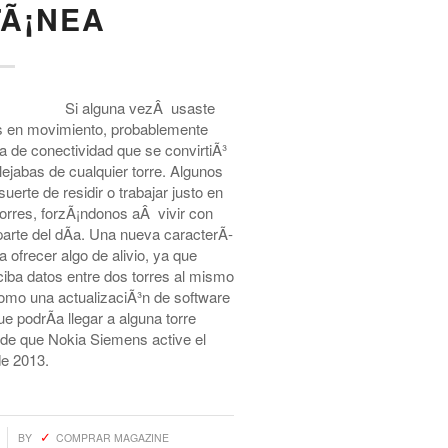
TÃ¡NEA
Si alguna vezÂ usaste
as en movimiento, probablemente
 de conectividad que se convirtiÃ³
lejabas de cualquier torre. Algunos
erte de residir o trabajar justo en
 torres, forzÃ¡ndonos aÂ vivir con
arte del dÃ­a. Una nueva caracterÃ­
 ofrecer algo de alivio, ya que
eciba datos entre dos torres al mismo
como una actualizaciÃ³n de software
e podrÃ­a llegar a alguna torre
 de que Nokia Siemens active el
de 2013.
BY
COMPRAR MAGAZINE