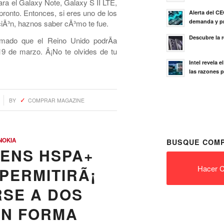
ara el Galaxy Note, Galaxy S II LTE,
pronto. Entonces, si eres uno de los
Alerta del C
demanda y pr
aciÃ³n, haznos saber cÃ³mo te fue.
Descubre la 
mado que el Reino Unido podrÃ­a
 19 de marzo. Â¡No te olvides de tu
Intel revela 
las razones p
BY
COMPRAR MAGAZINE
NOKIA
BUSQUE COMP
MENS HSPA+
Hacer C
PERMITIRÃ¡
SE A DOS
EN FORMA