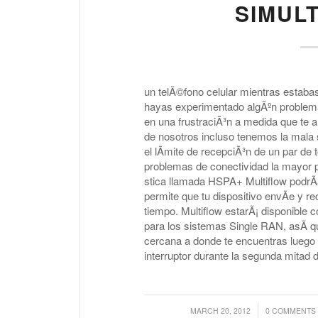
SIMUL
un telÃ©fono celular mientras estab
hayas experimentado algÃºn problema
en una frustraciÃ³n a medida que te a
de nosotros incluso tenemos la mala su
el lÃ­mite de recepciÃ³n de un par de
problemas de conectividad la mayor p
stica llamada HSPA+ Multiflow podrÃ­a
permite que tu dispositivo envÃ­e y r
tiempo. Multiflow estarÃ¡ disponible 
para los sistemas Single RAN, asÃ­ qu
cercana a donde te encuentras luego
interruptor durante la segunda mitad 
/
/
MARCH 20, 2012
0 COMMENTS