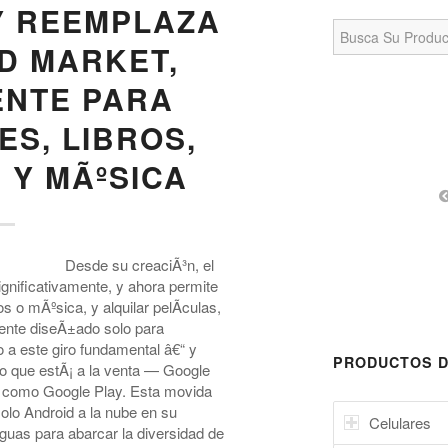
Y REEMPLAZA
Search
for:
D MARKET,
ENTE PARA
ES, LIBROS,
 Y MÃºSICA
Desde su creaciÃ³n, el
gnificativamente, y ahora permite
s o mÃºsica, y alquilar pelÃ­culas,
mente diseÃ±ado solo para
 a este giro fundamental â€“ y
PRODUCTOS D
ido que estÃ¡ a la venta — Google
a como Google Play. Esta movida
solo Android a la nube en su
Celulares
guas para abarcar la diversidad de