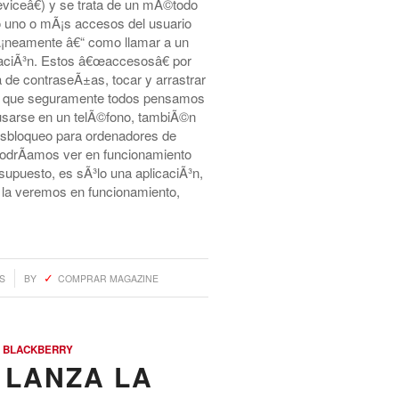
iceâ€) y se trata de un mÃ©todo
o uno o mÃ¡s accesos del usuario
Ã¡neamente â€“ como llamar a un
icaciÃ³n. Estos â€œaccesosâ€ por
 de contraseÃ±as, tocar y arrastrar
s que seguramente todos pensamos
 usarse en un telÃ©fono, tambiÃ©n
sbloqueo para ordenadores de
 podrÃ­amos ver en funcionamiento
upuesto, es sÃ³lo una aplicaciÃ³n,
) la veremos en funcionamiento,
S
BY
COMPRAR MAGAZINE
,
BLACKBERRY
 LANZA LA