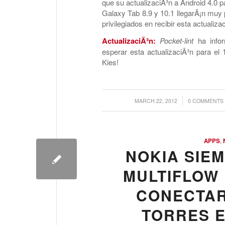
que su actualizaciÃ³n a Android 4.0 p
Galaxy Tab 8.9 y 10.1 llegarÃ¡n muy 
privilegiados en recibir esta actualiz
ActualizaciÃ³n:
Pocket-lint
ha infor
esperar esta actualizaciÃ³n para el
Kies!
/
/
MARCH 22, 2012
0 COMMENTS
APPS
,
NOKIA SIE
MULTIFLOW 
CONECTAR
TORRES 