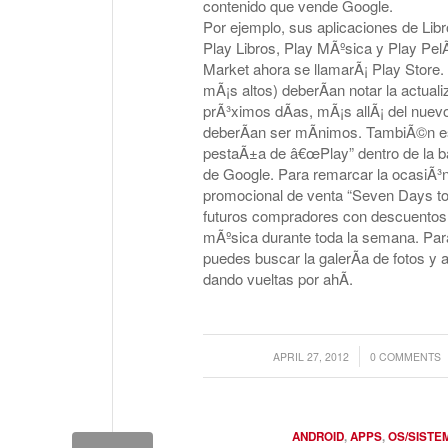
contenido que vende Google.
Por ejemplo, sus aplicaciones de Lib
Play Libros, Play MÃºsica y Play PelÃ
Market ahora se llamarÃ¡ Play Store. 
mÃ¡s altos) deberÃ­an notar la actuali
prÃ³ximos dÃ­as, mÃ¡s allÃ¡ del nuev
deberÃ­an ser mÃ­nimos. TambiÃ©n e
pestaÃ±a de â€œPlay” dentro de la ba
de Google. Para remarcar la ocasiÃ³
promocional de venta “Seven Days to 
futuros compradores con descuentos en
mÃºsica durante toda la semana. Par
puedes buscar la galerÃ­a de fotos y 
dando vueltas por ahÃ­.
/
/
APRIL 27, 2012
0 COMMENTS
ANDROID
,
APPS
,
OS/SISTE