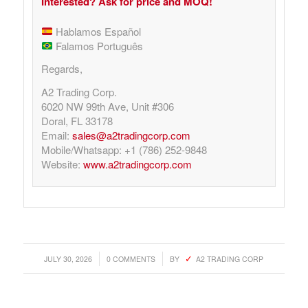
Interested? Ask for price and MOQ!
Hablamos Español
Falamos Português
Regards,
A2 Trading Corp.
6020 NW 99th Ave, Unit #306
Doral, FL 33178
Email:
sales@a2tradingcorp.com
Mobile/Whatsapp: +1 (786) 252-9848
Website:
www.a2tradingcorp.com
/
/
JULY 30, 2026
0 COMMENTS
BY
A2 TRADING CORP