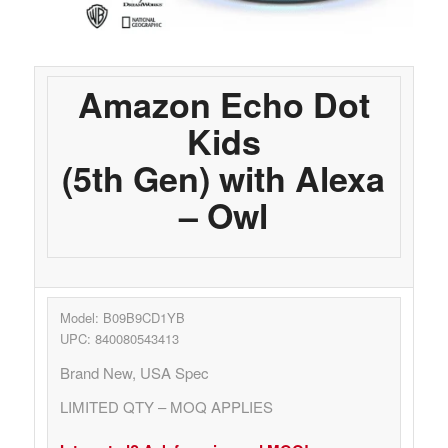
Amazon Echo Dot
Kids
(5th Gen) with Alexa
– Owl
Model: B09B9CD1YB
UPC: 840080543413
Brand New, USA Spec
LIMITED QTY – MOQ APPLIES