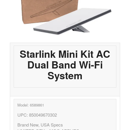
Starlink Mini Kit AC
Dual Band Wi-Fi
System
COMPRAR REACHES BUYERS
Comprar Magazine reaches over 100,000 monthly
impressions. Active buyers seek out Comprar Magazine
to purchase their inventory from trusted distributors.
Model: 6589861
Buyers from LATAM are looking to buy quality products.
UPC: 850049670302
Top 10 countries that actively seeking wholesale products
on Comprarmag.com: Venezuela, Mexico, Ecuador, Peru,
Brand New, USA Specs
Colombia, Panama, Chile, Bolivia, Uruguay, and