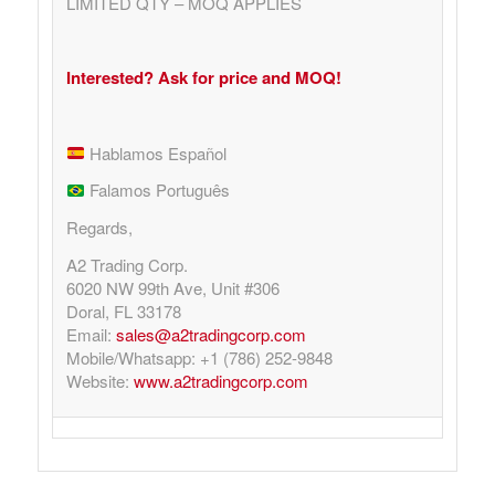
LIMITED QTY – MOQ APPLIES
Argentina. Reach LATAM buyers!
Interested? Ask for price and MOQ!
Busque compradores verificados y lo que venden
Hablamos Español
Falamos Português
Regards,
PRODUCTOS DE TECHNOLOGIA
A2 Trading Corp.
Ofertas de Los Distirbuidores
6020 NW 99th Ave, Unit #306
Audio
Doral, FL 33178
Email:
sales@a2tradingcorp.com
Automatización del Hogar
Mobile/Whatsapp: +1 (786) 252-9848
Website:
www.a2tradingcorp.com
Camaras
Drone
Celulares