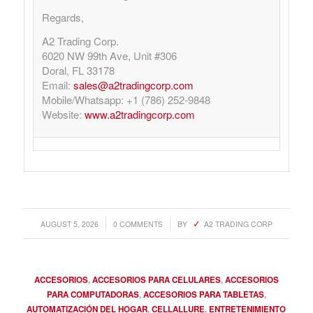
Regards,
A2 Trading Corp.
6020 NW 99th Ave, Unit #306
Doral, FL 33178
Email:
sales@a2tradingcorp.com
Mobile/Whatsapp: +1 (786) 252-9848
Website:
www.a2tradingcorp.com
/
/
AUGUST 5, 2026
0 COMMENTS
BY
A2 TRADING CORP
ACCESORIOS
,
ACCESORIOS PARA CELULARES
,
ACCESORIOS
PARA COMPUTADORAS
,
ACCESORIOS PARA TABLETAS
,
AUTOMATIZACIÓN DEL HOGAR
,
CELLALLURE
,
ENTRETENIMIENTO