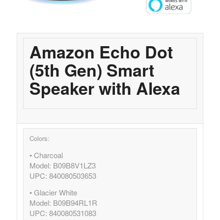
Amazon Echo Dot
(5th Gen) Smart
Speaker with Alexa
Colors:
• Charcoal
Model: B09B8V1LZ3
UPC: 840080503653
• Glacier White
Model: B09B94RL1R
UPC: 840080531083