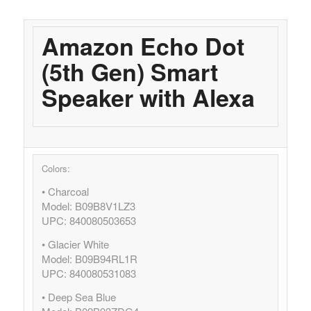
Amazon Echo Dot
(5th Gen) Smart
Speaker with Alexa
Colors:
• Charcoal
Model: B09B8V1LZ3
UPC: 840080503653
• Glacier White
Model: B09B94RL1R
UPC: 840080531083
• Deep Sea Blue