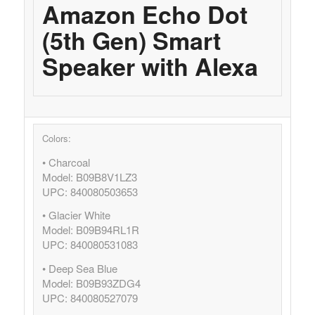
Amazon Echo Dot
(5th Gen) Smart
Speaker with Alexa
Colors:
• Charcoal
Model: B09B8V1LZ3
UPC: 840080503653
• Glacier White
Model: B09B94RL1R
UPC: 840080531083
• Deep Sea Blue
Model: B09B93ZDG4
UPC: 840080527079