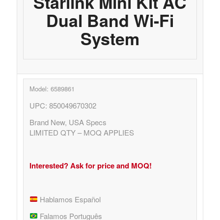
Starlink Mini Kit AC
Dual Band Wi-Fi
System
Model: 6589861
UPC: 850049670302
Brand New, USA Specs
LIMITED QTY – MOQ APPLIES
Interested? Ask for price and MOQ!
Hablamos Español
Falamos Português