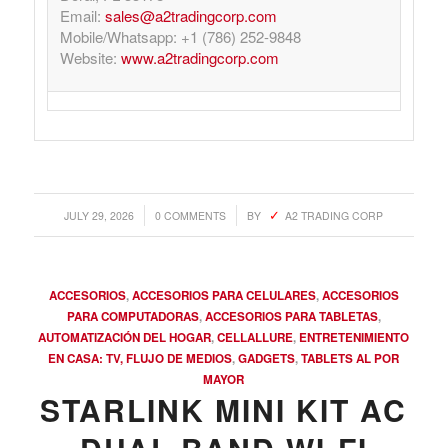
Email:
sales@a2tradingcorp.com
Mobile/Whatsapp: +1 (786) 252-9848
Website:
www.a2tradingcorp.com
/
/
JULY 29, 2026
0 COMMENTS
BY
A2 TRADING CORP
ACCESORIOS
,
ACCESORIOS PARA CELULARES
,
ACCESORIOS
PARA COMPUTADORAS
,
ACCESORIOS PARA TABLETAS
,
AUTOMATIZACIÓN DEL HOGAR
,
CELLALLURE
,
ENTRETENIMIENTO
EN CASA: TV, FLUJO DE MEDIOS
,
GADGETS
,
TABLETS AL POR
MAYOR
STARLINK MINI KIT AC