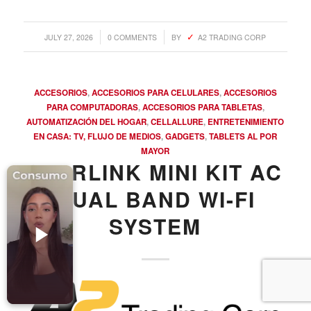
Accesorios para Celulares
Computadoras
/
/
JULY 27, 2026
0 COMMENTS
BY
A2 TRADING CORP
Tablets
Tecnologia Ponible
ACCESORIOS
,
ACCESORIOS PARA CELULARES
,
ACCESORIOS
Entretenimiento en casa: TV, Flujo de medios
PARA COMPUTADORAS
,
ACCESORIOS PARA TABLETAS
,
AUTOMATIZACIÓN DEL HOGAR
,
CELLALLURE
,
ENTRETENIMIENTO
Realidad Virtual
EN CASA: TV, FLUJO DE MEDIOS
,
GADGETS
,
TABLETS AL POR
MAYOR
Videojuegos
STARLINK MINI KIT AC
Reciba Ofertas
DUAL BAND WI-FI
SYSTEM
© Copyright - Comprar Magazine | website & SEO by
gravityGone
Privacy Policy
Terms & Condition
Advertise