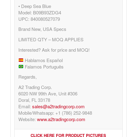
• Deep Sea Blue
Model: B09B93ZDG4
UPC: 840080527079
Brand New, USA Specs
LIMITED QTY – MOQ APPLIES
Interested? Ask for price and MOQ!
Hablamos Español
Falamos Português
Regards,
A2 Trading Corp.
6020 NW 99th Ave, Unit #306
Doral, FL 33178
Email:
sales@a2tradingcorp.com
Mobile/Whatsapp: +1 (786) 252-9848
Website:
www.a2tradingcorp.com
CLICK HERE FOR PRODUCT PICTURES