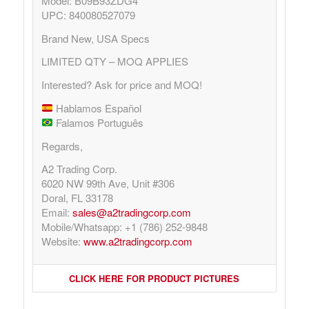
Model: B09B93ZDG4
UPC: 840080527079
Brand New, USA Specs
LIMITED QTY – MOQ APPLIES
Interested? Ask for price and MOQ!
Hablamos Español
Falamos Português
Regards,
A2 Trading Corp.
6020 NW 99th Ave, Unit #306
Doral, FL 33178
Email:
sales@a2tradingcorp.com
Mobile/Whatsapp: +1 (786) 252-9848
Website:
www.a2tradingcorp.com
CLICK HERE FOR PRODUCT PICTURES