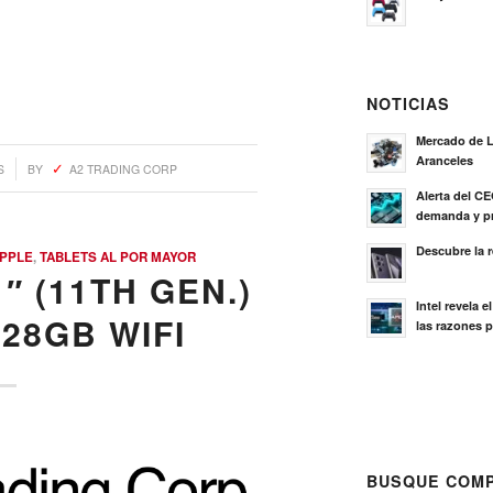
NOTICIAS
Mercado de L
Aranceles
S
BY
A2 TRADING CORP
Alerta del C
demanda y pr
Descubre la 
PPLE
,
TABLETS AL POR MAYOR
″ (11TH GEN.)
Intel revela 
128GB WIFI
las razones p
BUSQUE COMP