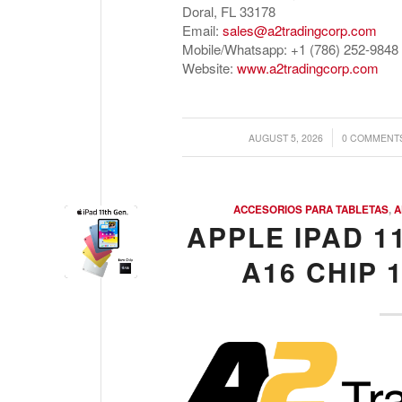
Doral, FL 33178
Email:
sales@a2tradingcorp.com
Mobile/Whatsapp: +1 (786) 252-9848
Website:
www.a2tradingcorp.com
/
/
AUGUST 5, 2026
0 COMMENT
ACCESORIOS PARA TABLETAS
,
A
APPLE IPAD 11
A16 CHIP 