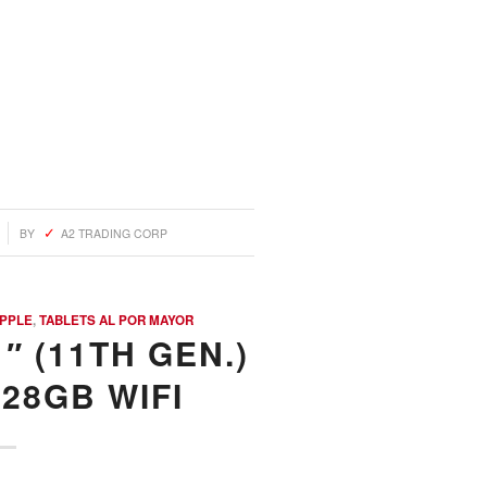
BY
A2 TRADING CORP
PPLE
,
TABLETS AL POR MAYOR
″ (11TH GEN.)
128GB WIFI