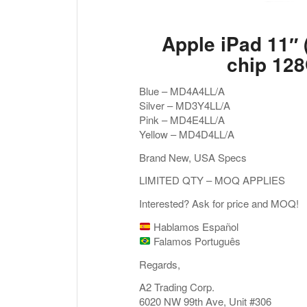
Apple iPad 11″ 
chip 12
Blue – MD4A4LL/A
Silver – MD3Y4LL/A
Pink – MD4E4LL/A
Yellow – MD4D4LL/A
Brand New, USA Specs
LIMITED QTY – MOQ APPLIES
Interested? Ask for price and MOQ!
Hablamos Español
Falamos Português
Regards,
A2 Trading Corp.
6020 NW 99th Ave, Unit #306