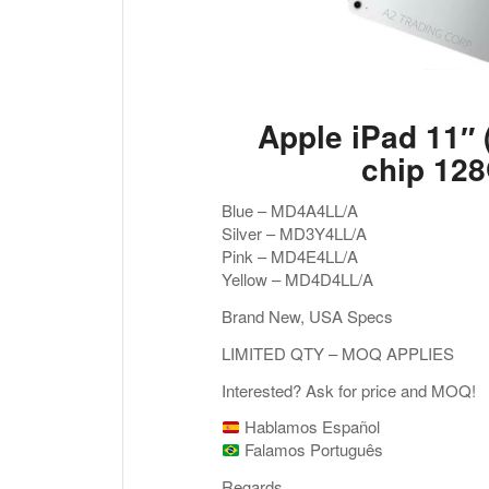
Apple iPad 11″ 
chip 12
Blue – MD4A4LL/A
Silver – MD3Y4LL/A
Pink – MD4E4LL/A
Yellow – MD4D4LL/A
Brand New, USA Specs
LIMITED QTY – MOQ APPLIES
Interested? Ask for price and MOQ!
Hablamos Español
Falamos Português
Regards,