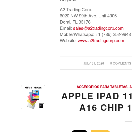
A2 Trading Corp.
6020 NW 99th Ave, Unit #306
Doral, FL 33178
Email:
sales@a2tradingcorp.com
Mobile/Whatsapp: +1 (786) 252-9848
Website:
www.a2tradingcorp.com
/
/
JULY 31, 2026
0 COMMENTS
ACCESORIOS PARA TABLETAS
,
A
APPLE IPAD 11
A16 CHIP 