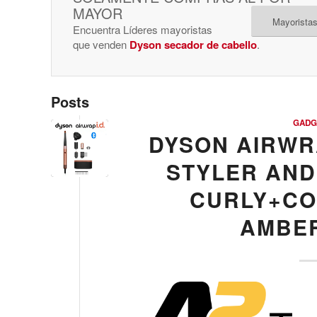
MAYOR
Mayoristas
Encuentra Líderes mayoristas
que venden
Dyson secador de cabello
.
Posts
GADG
DYSON AIRWRA
STYLER AND
CURLY+COI
AMBER