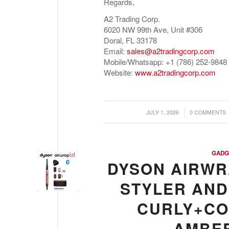
Regards,
A2 Trading Corp.
6020 NW 99th Ave, Unit #306
Doral, FL 33178
Email:
sales@a2tradingcorp.com
Mobile/Whatsapp: +1 (786) 252-9848
Website:
www.a2tradingcorp.com
/
/
JULY 1, 2026
0 COMMENTS
GADG
DYSON AIRWRA
STYLER AND
CURLY+COI
AMBER