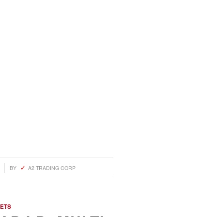
BY
A2 TRADING CORP
ETS