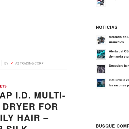
NOTICIAS
Mercado de L
Aranceles
Alerta del C
demanda y pr
BY
A2 TRADING CORP
Descubre la 
Intel revela 
las razones p
ETS
P I.D. MULTI-
 DRYER FOR
LY HAIR –
 SILK
BUSQUE COMP