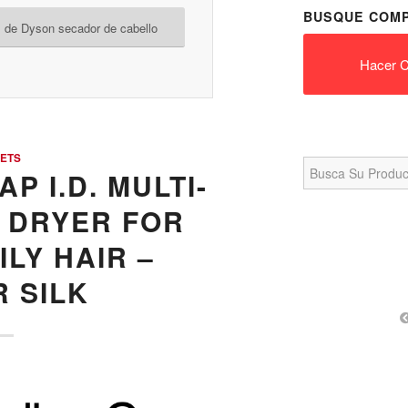
BUSQUE COMP
 de Dyson secador de cabello
Hacer C
ETS
Search
for:
P I.D. MULTI-
 DRYER FOR
LY HAIR –
 SILK