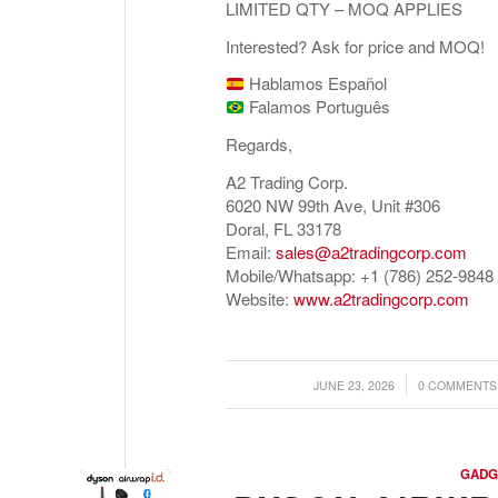
LIMITED QTY – MOQ APPLIES
Interested? Ask for price and MOQ!
Hablamos Español
Falamos Português
Regards,
A2 Trading Corp.
6020 NW 99th Ave, Unit #306
Doral, FL 33178
Email:
sales@a2tradingcorp.com
Mobile/Whatsapp: +1 (786) 252-9848
Website:
www.a2tradingcorp.com
/
/
JUNE 23, 2026
0 COMMENTS
GADG