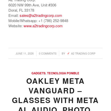
6020 NW 99th Ave, Unit #306
Doral, FL 33178
Email:
sales@a2tradingcorp.com
Mobile/Whatsapp: +1 (786) 252-9848
Website:
www.a2tradingcorp.com
/
/
JUNE 11, 2026
0 COMMENTS
BY
A2 TRADING CORP
GADGETS
,
TECNOLOGIA PONIBLE
OAKLEY META
VANGUARD –
GLASSES WITH META
AI, AUDIO, PHOTO,