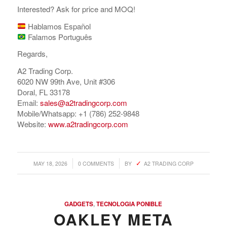
Interested? Ask for price and MOQ!
Hablamos Español
Falamos Português
Regards,
A2 Trading Corp.
6020 NW 99th Ave, Unit #306
Doral, FL 33178
Email:
sales@a2tradingcorp.com
Mobile/Whatsapp: +1 (786) 252-9848
Website:
www.a2tradingcorp.com
/
/
MAY 18, 2026
0 COMMENTS
BY
A2 TRADING CORP
GADGETS
,
TECNOLOGIA PONIBLE
OAKLEY META