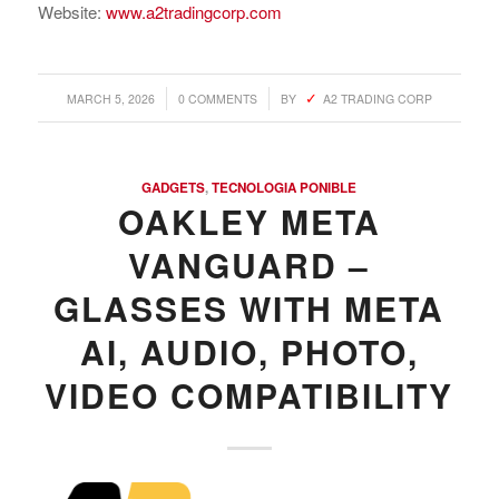
Website:
www.a2tradingcorp.com
/
/
MARCH 5, 2026
0 COMMENTS
BY
A2 TRADING CORP
GADGETS
,
TECNOLOGIA PONIBLE
OAKLEY META
VANGUARD –
GLASSES WITH META
AI, AUDIO, PHOTO,
VIDEO COMPATIBILITY