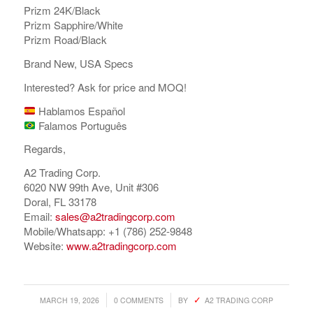
Prizm 24K/Black
Prizm Sapphire/White
Prizm Road/Black
Brand New, USA Specs
Interested? Ask for price and MOQ!
Hablamos Español
Falamos Português
Regards,
A2 Trading Corp.
6020 NW 99th Ave, Unit #306
Doral, FL 33178
Email:
sales@a2tradingcorp.com
Mobile/Whatsapp: +1 (786) 252-9848
Website:
www.a2tradingcorp.com
/
/
MARCH 19, 2026
0 COMMENTS
BY
A2 TRADING CORP