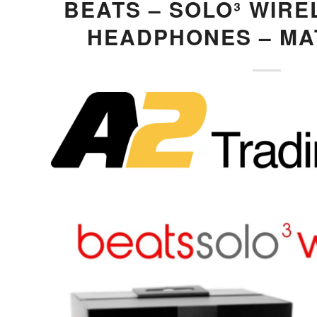
BEATS – SOLO³ WIRE
HEADPHONES – MA