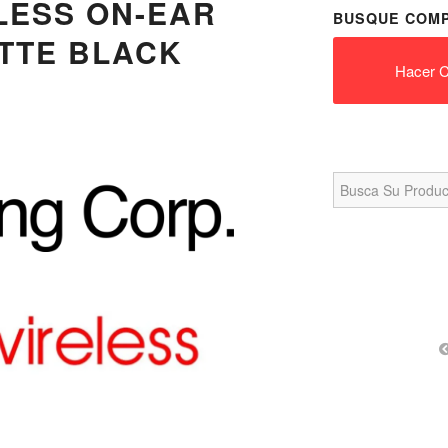
LESS ON-EAR
BUSQUE COMP
TTE BLACK
Hacer C
Search
for: