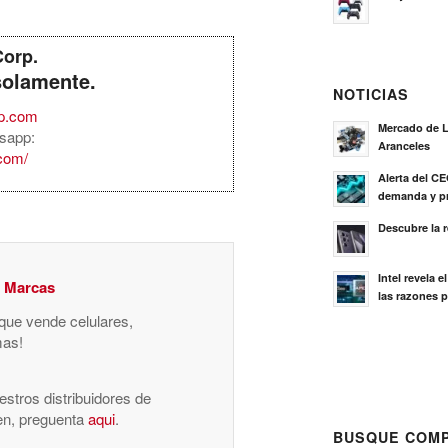
Corp.
solamente.
NOTICIAS
rp.com
Mercado de L
sapp:
Aranceles
.com/
Alerta del C
demanda y pr
Descubre la 
Intel revela 
y Marcas
las razones p
 que vende celulares,
mas!
stros distribuidores de
nen, preguenta
aqui
.
BUSQUE COMP