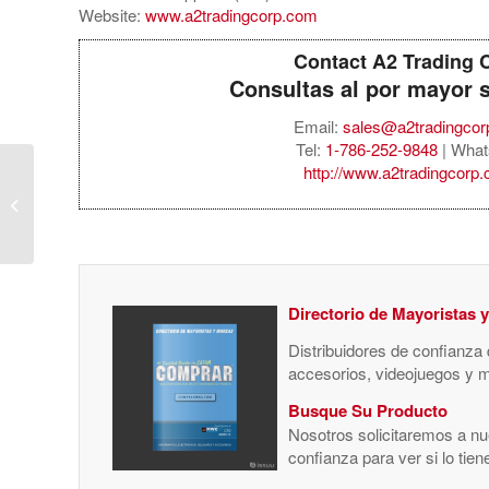
Website:
www.a2tradingcorp.com
Contact A2 Trading 
Consultas al por mayor 
Email:
sales@a2tradingco
Tel:
1-786-252-9848
| What
http://www.a2tradingcorp
Sony PlayStation PS5
Portal – 30th
Anniversary Edition –
Gray
Directorio de Mayoristas 
Distribuidores de confianza
accesorios, videojuegos y 
Busque Su Producto
Nosotros solicitaremos a nue
confianza para ver si lo tie