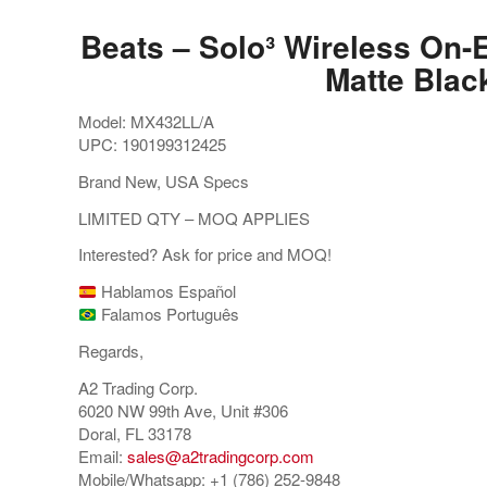
Beats – Solo³ Wireless On
Matte Blac
Model: MX432LL/A
UPC: 190199312425
Brand New, USA Specs
LIMITED QTY – MOQ APPLIES
Interested? Ask for price and MOQ!
Hablamos Español
Falamos Português
Regards,
A2 Trading Corp.
6020 NW 99th Ave, Unit #306
Doral, FL 33178
Email:
sales@a2tradingcorp.com
Mobile/Whatsapp: +1 (786) 252-9848