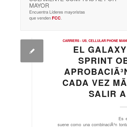
MAYOR
Encuentra Líderes mayoristas
que venden
FCC
.
CARRIERS - US
,
CELLULAR PHONE MAN
EL GALAXY
SPRINT O
APROBACIÃ³N
CADA VEZ MÃ
SALIR A
Es 
suene como una combinaciÃ³n tonta