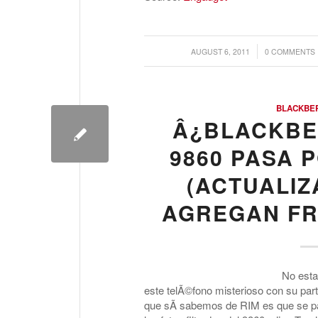
/
/
AUGUST 6, 2011
0 COMMENTS
BLACKBE
Â¿BLACKBE
9860 PASA 
(ACTUALIZ
AGREGAN FR
No est
este telÃ©fono misterioso con su part
que sÃ­ sabemos de RIM es que se pa