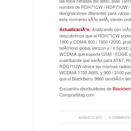
las fotos filtradas del 9860, alias Tor
nombre de RDH71CW / RDP71UW /
designaciones diferentes para varios
este momento sÃ³lo estÃ¡ siendo prob
ActualizaciÃ³n:
Analizando con mÃ¡s 
descubrimos que el RDH71CW soport
1900 y CDMA 800 / 1900 / 2000, pro
telÃ©fono global Verizon y / o Sprint
WCDMA que soporta GSM / EDGE y 
cuatribanda que serÃ­a para AT&T, Roge
RDQ71UW ofrece las mismas radios
WCDMA 1700 AWS, y 900 / 2100 para u
que el BlackBerry 9860 tambiÃ©n tien
Encuentra distribuidores de
Blackberr
ComprarMag.com
/
/
AUGUST 2, 2011
0 COMMENTS