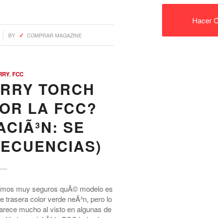
Hacer C
BY
COMPRAR MAGAZINE
RRY
,
FCC
RRY TORCH
POR LA FCC?
ACIÃ³N: SE
ECUENCIAS)
amos muy seguros quÃ© modelo es
e trasera color verde neÃ³n, pero lo
rece mucho al visto en algunas de