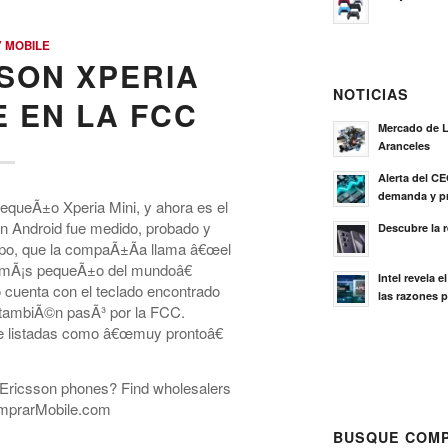
 MOBILE
SON XPERIA
NOTICIAS
E EN LA FCC
Mercado de L
Aranceles
Alerta del C
demanda y pr
equeÃ±o Xperia Mini, y ahora es el
n Android fue medido, probado y
Descubre la 
ipo, que la compaÃ±Ã­a llama â€œel
 mÃ¡s pequeÃ±o del mundoâ€
Intel revela 
cuenta con el teclado encontrado
las razones p
o tambiÃ©n pasÃ³ por la FCC.
e listadas como â€œmuy prontoâ€
ny Ericsson phones? Find wholesalers
mprarMobile.com
BUSQUE COMP