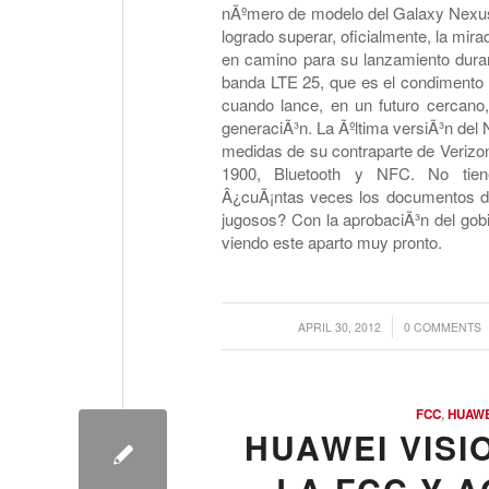
nÃºmero de modelo del Galaxy Nexus 
logrado superar, oficialmente, la mir
en camino para su lanzamiento duran
banda LTE 25, que es el condimento 
cuando lance, en un futuro cercano,
generaciÃ³n. La Ãºltima versiÃ³n del
medidas de su contraparte de Verizo
1900, Bluetooth y NFC. No tie
Â¿cuÃ¡ntas veces los documentos de
jugosos? Con la aprobaciÃ³n del go
viendo este aparto muy pronto.
/
/
APRIL 30, 2012
0 COMMENTS
FCC
,
HUAWE
HUAWEI VISI