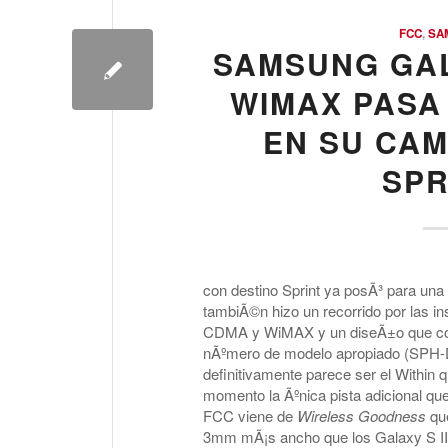
FCC
,
SA
SAMSUNG GAL
WIMAX PASA
EN SU CAM
SPR
con destino Sprint ya posÃ³ para una
tambiÃ©n hizo un recorrido por las i
CDMA y WiMAX y un diseÃ±o que conc
nÃºmero de modelo apropiado (SPH-D7
definitivamente parece ser el Within
momento la Ãºnica pista adicional qu
FCC viene de
Wireless Goodness
que
3mm mÃ¡s ancho que los Galaxy S II