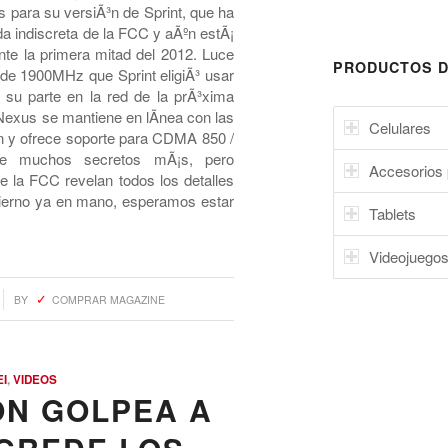
para su versiÃ³n de Sprint, que ha
ada indiscreta de la FCC y aÃºn estÃ¡
te la primera mitad del 2012. Luce
PRODUCTOS D
de 1900MHz que Sprint eligiÃ³ usar
 su parte en la red de la prÃ³xima
 Nexus se mantiene en lÃ­nea con las
Celulares
n y ofrece soporte para CDMA 850 /
ne muchos secretos mÃ¡s, pero
Accesorios 
 la FCC revelan todos los detalles
bierno ya en mano, esperamos estar
Tablets
Videojuego
BY
COMPRAR MAGAZINE
I
,
VIDEOS
ON GOLPEA A