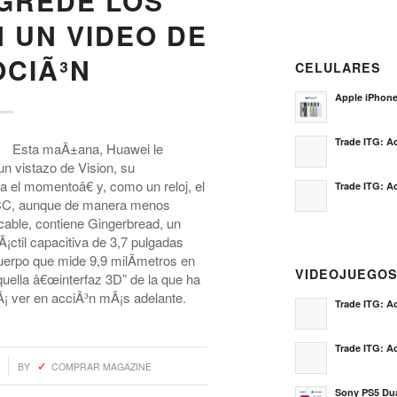
AGREDE LOS
 UN VIDEO DE
CIÃ³N
CELULARES
Apple iPhon
Trade ITG: Ac
Esta maÃ±ana, Huawei le
n vistazo de Vision, su
el momentoâ€ y, como un reloj, el
Trade ITG: Ac
a FCC, aunque de manera menos
cable, contiene Gingerbread, un
¡ctil capacitiva de 3,7 pulgadas
uerpo que mide 9,9 milÃ­metros en
VIDEOJUEGO
uella â€œinterfaz 3D” de la que ha
¡ ver en acciÃ³n mÃ¡s adelante.
Trade ITG: Ac
Trade ITG: Ac
BY
COMPRAR MAGAZINE
Sony PS5 Dua