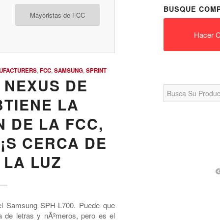
BUSQUE COMP
Mayoristas de FCC
Hacer C
UFACTURERS
,
FCC
,
SAMSUNG
,
SPRINT
 NEXUS DE
Search
for:
BTIENE LA
 DE LA FCC,
¡S CERCA DE
 LA LUZ
el Samsung SPH-L700. Puede que
 de letras y nÃºmeros, pero es el