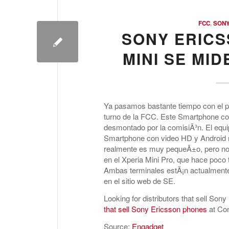
FCC
,
SONY
SONY ERICS
MINI SE MID
Ya pasamos bastante tiempo con el p
turno de la FCC. Este Smartphone co
desmontado por la comisiÃ³n. El equ
Smartphone con video HD y Android
realmente es muy pequeÃ±o, pero no 
en el Xperia Mini Pro, que hace poc
Ambas terminales estÃ¡n actualment
en el sitio web de SE.
Looking for distributors that sell So
that sell Sony Ericsson phones
at Co
Source:
Engadget