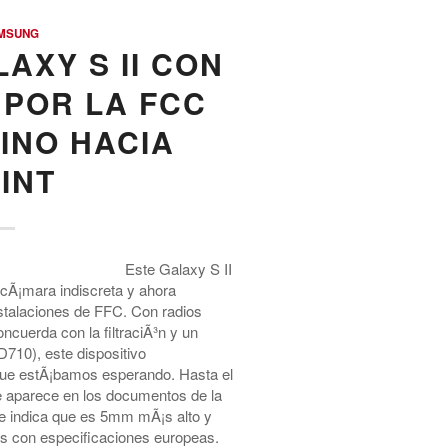
MSUNG
AXY S II CON
 POR LA FCC
INO HACIA
INT
Este Galaxy S II
 cÃ¡mara indiscreta y ahora
nstalaciones de FFC. Con radios
uerda con la filtraciÃ³n y un
10), este dispositivo
 que estÃ¡bamos esperando. Hasta el
e aparece en los documentos de la
 indica que es 5mm mÃ¡s alto y
s con especificaciones europeas.