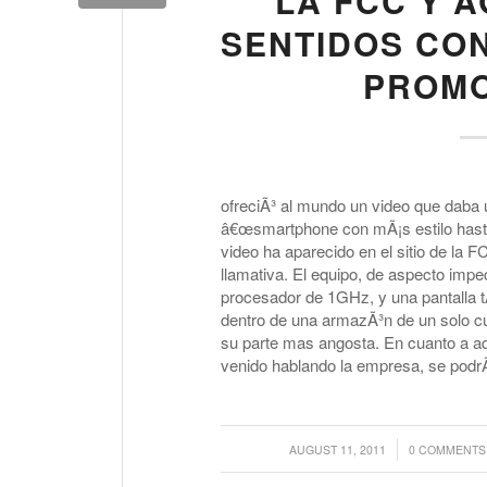
LA FCC Y 
SENTIDOS CON
PROMO
ofreciÃ³ al mundo un video que daba u
â€œsmartphone con mÃ¡s estilo hasta 
video ha aparecido en el sitio de l
llamativa. El equipo, de aspecto impe
procesador de 1GHz, y una pantalla tÃ
dentro de una armazÃ³n de un solo c
su parte mas angosta. En cuanto a aq
venido hablando la empresa, se podrÃ
/
/
AUGUST 11, 2011
0 COMMENTS