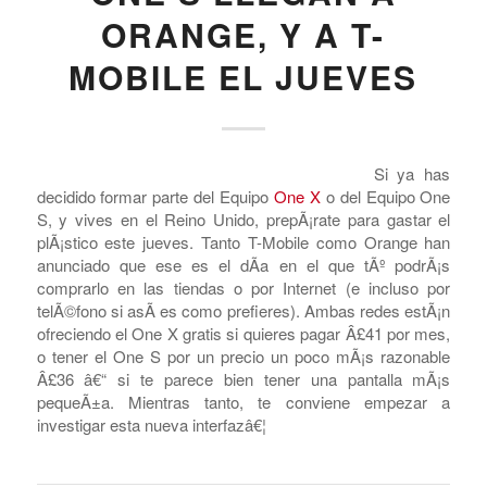
CARRIERS - US
,
CELLULAR PHONE MANUFACTURERS
,
HTC
,
T-
MOBILE
EL HTC ONE X Y EL
ONE S LLEGAN A
ORANGE, Y A T-
MOBILE EL JUEVES
Si ya has
decidido formar parte del Equipo
One X
o del Equipo One
S, y vives en el Reino Unido, prepÃ¡rate para gastar el
plÃ¡stico este jueves. Tanto T-Mobile como Orange han
anunciado que ese es el dÃ­a en el que tÃº podrÃ¡s
comprarlo en las tiendas o por Internet (e incluso por
telÃ©fono si asÃ­ es como prefieres). Ambas redes estÃ¡n
ofreciendo el One X gratis si quieres pagar Â£41 por mes,