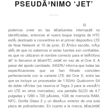
A LLEGAR A SPRINT
EL 10 DE JUNIO, CON
LTE Y EL
PSEUDÃ³NIMO ‘JET’
Si
podemos creer en las â€œfuentes internasâ€ no
identificadas, entonces el nuevo buque insignia de HTC
estÃ¡ destinado a convertirse en el primer dispositivo LTE
de Now Network el 10 de junio. El Ãºnico escollo, mÃ¡s
allÃ¡ de que no sabemos si estas fuentes son confiables,
es que no utilizaron el nombre correcto para el telÃ©fono
â€“ lo llamaron el â€œHTC Jetâ€ en vez de el One X. A
pesar del apodo cambiado,
S4GRU
informa que todas las
especificaciones que se han filtrado coinciden
perfectamente con la variante LTE del One X, entre las