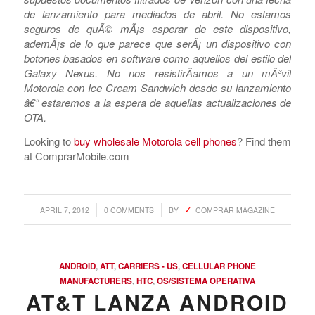
definiciÃ³n de 4.6 pulgadas â€“ que hace parecer chico al
ya conocido modelo RAZR. TodavÃ­a no sabemos mucho
mÃ¡s, pero la insignia de Verizon sugiere que este nuevo
telÃ©fono llegarÃ¡ sÃ³lo a los Estados Unidos. Este
podrÃ­a ser un anticipo del rumoreado Droid Fighter â€“ un
nombre que ha estado dando vueltas por la web de
supuestos documentos filtrados de Verizon con una fecha
de lanzamiento para mediados de abril. No estamos
seguros de quÃ© mÃ¡s esperar de este dispositivo,
ademÃ¡s de lo que parece que serÃ¡ un dispositivo con
botones basados en software como aquellos del estilo del
Galaxy Nexus. No nos resistirÃ­amos a un mÃ³vil
Motorola con Ice Cream Sandwich desde su lanzamiento
â€“ estaremos a la espera de aquellas actualizaciones de
OTA.
Looking to
buy wholesale Motorola cell phones
? Find them
at ComprarMobile.com
/
/
APRIL 7, 2012
0 COMMENTS
BY
COMPRAR MAGAZINE