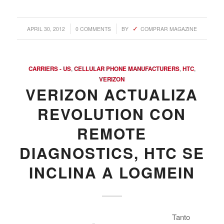
atrÃ¡s esa dominante marca. En sus declaraciones para
The Verge
, la compaÃ±Ã­a afirmÃ³ que, en el futuro,
habrÃ¡ mÃ¡s dispositivos de esa marca, pero no revelÃ³
nada mÃ¡s sustancial sobre estos nuevos dispositivos.
Seguiremos jugueteando con nuestros inutilizados
pulgares QWERTY hasta que tengamos mÃ¡s detalles.
/
/
APRIL 30, 2012
0 COMMENTS
BY
COMPRAR MAGAZINE
CARRIERS - US
,
CELLULAR PHONE MANUFACTURERS
,
HTC
,
VERIZON
VERIZON ACTUALIZA
REVOLUTION CON
REMOTE
DIAGNOSTICS, HTC SE