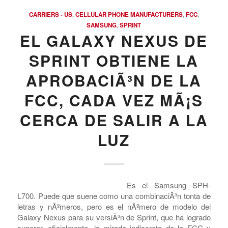
â€“ estÃ¡ llegando a nosotros el 29 de marzo.
/
/
APRIL 30, 2012
0 COMMENTS
BY
COMPRAR MAGAZINE
CARRIERS - US
,
CELLULAR PHONE MANUFACTURERS
,
FCC
,
SAMSUNG
,
SPRINT
EL GALAXY NEXUS DE
SPRINT OBTIENE LA
APROBACIÃ³N DE LA
FCC, CADA VEZ MÃ¡S
CERCA DE SALIR A LA
LUZ