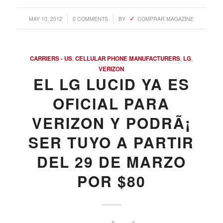
idea para aumentar un poco su curiosidad antes de
tiempo. Entonces, presten atenciÃ³n a la foto que se
muestra mÃ¡s arriba, tomada con la cÃ¡mara
ImageSense
de 8MP del HTC y fÃ­jense cÃ³mo se
diferencia del One X y del One S.
/
/
MAY 10, 2012
0 COMMENTS
BY
COMPRAR MAGAZINE
CARRIERS - US
,
CELLULAR PHONE MANUFACTURERS
,
LG
,
VERIZON
EL LG LUCID YA ES
OFICIAL PARA
VERIZON Y PODRÃ¡
SER TUYO A PARTIR