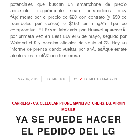
y Android 2.3 (Gingerbread), no serÃ¡ el telÃ©fono
soÃ±ado. El CPU tampoco ha sido especificado, lo que
nos lleva a pensar que T-Mo lo estÃ¡ dejando afuera de la
conversaciÃ³n por algÃºn motivo — la informaciÃ³n que
se filtrÃ³ ayer indicaba que deberÃ­amos esperar un
600MHz. Con todo eso dicho, muchos compradores
potenciales que buscan un smartphone de precio
accesible, seguramente sean persuadidos muy
fÃ¡cilmente por el precio de $20 con contrato (y $50 de
reembolso por correo) o $150 sin ningÃºn tipo de
compromiso. El Prism fabricado por Huawei aparecerÃ¡
por primera vez en Best Buy el 6 de mayo, seguido por
Walmart el 9 y canales oficiales de venta el 23. Hay un
informe de prensa dando vueltas por ahÃ­, asÃ­que estate
atento si este telÃ©fono te interesa.
/
/
MAY 16, 2012
0 COMMENTS
BY
COMPRAR MAGAZINE