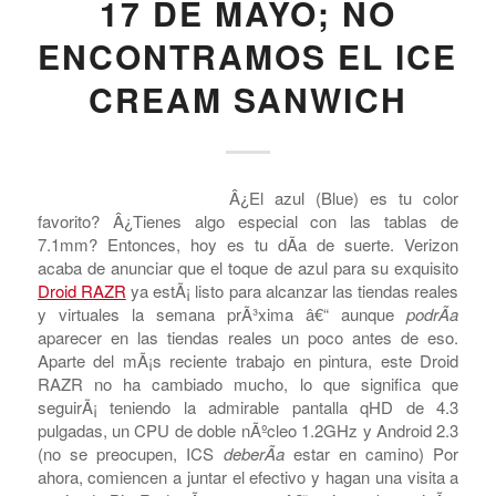
CARRIERS - US
,
CELLULAR PHONE MANUFACTURERS
,
MOTOROLA
,
VERIZON
LLEGA EL BLUE DROID
RAZR A VERIZON EL
17 DE MAYO; NO
ENCONTRAMOS EL ICE
CREAM SANWICH
Â¿El azul (Blue) es tu color
favorito? Â¿Tienes algo especial con las tablas de
7.1mm? Entonces, hoy es tu dÃ­a de suerte. Verizon
acaba de anunciar que el toque de azul para su exquisito
Droid RAZR
ya estÃ¡ listo para alcanzar las tiendas reales
y virtuales la semana prÃ³xima â€“ aunque
podrÃ­a
aparecer en las tiendas reales un poco antes de eso.