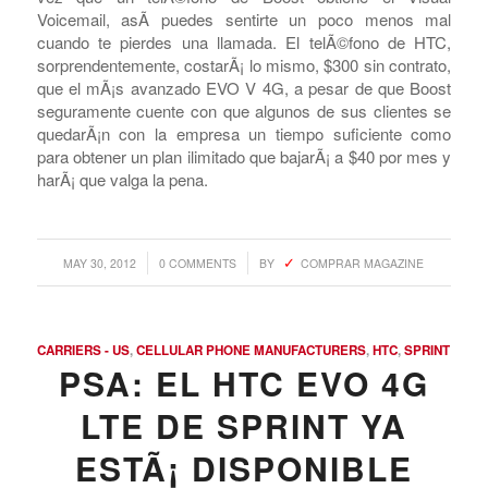
Boost Mobile tambiÃ©n tomarÃ¡ la misma ruta que Sprint
con el
HTC EVO Design 4G
. Tal como hace su hermano
mayor, Virgin, el EVO Design 4G tiene un hardware
idÃ©ntico a su equivalente de Sprint pero le gana con
Android 4.0 y Sense 3.6 para mantener fresco con el
software. La actualizaciÃ³n marca, sin dudas, la primera
vez que un telÃ©fono de Boost obtiene el Visual
Voicemail, asÃ­ puedes sentirte un poco menos mal
cuando te pierdes una llamada. El telÃ©fono de HTC,
sorprendentemente, costarÃ¡ lo mismo, $300 sin contrato,
que el mÃ¡s avanzado EVO V 4G, a pesar de que Boost
seguramente cuente con que algunos de sus clientes se
quedarÃ¡n con la empresa un tiempo suficiente como
para obtener un plan ilimitado que bajarÃ¡ a $40 por mes y
harÃ¡ que valga la pena.
/
/
MAY 30, 2012
0 COMMENTS
BY
COMPRAR MAGAZINE