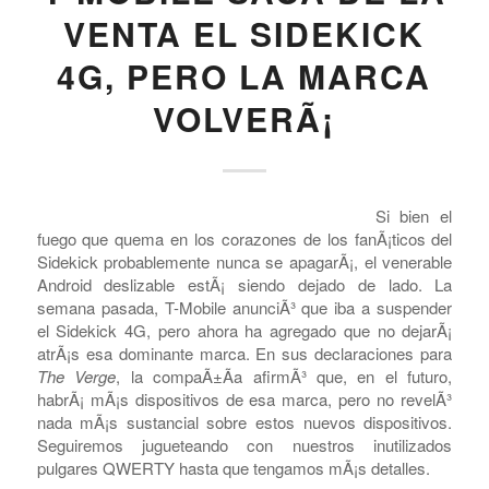
/
/
APRIL 30, 2012
0 COMMENTS
BY
COMPRAR MAGAZINE
CARRIERS - US
,
T-MOBILE
T-MOBILE SACA DE LA
VENTA EL SIDEKICK
4G, PERO LA MARCA
VOLVERÃ¡
Si bien el
fuego que quema en los corazones de los fanÃ¡ticos del
Sidekick probablemente nunca se apagarÃ¡, el venerable
Android deslizable estÃ¡ siendo dejado de lado. La
semana pasada, T-Mobile anunciÃ³ que iba a suspender
el Sidekick 4G, pero ahora ha agregado que no dejarÃ¡