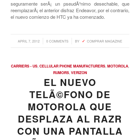
que se incluye un procesador de 1.5GHz Qualcomm S4
de doble nÃºcleo (se reserva el Tegra 3 para la versiÃ³n
sin LTE en otros mercados), una pantalla SLCD de 4.7
pulgadas y 1280 x 720 pÃ­xeles, 1GB de memoria RAM,
NFC, Gorilla Glass 2 y un diseÃ±o exterior de una sola
pieza de policarbonato. En cuanto a la marca, â€œJetâ€
seguramente serÃ¡ un pseudÃ³nimo desechable, que
reemplazarÃ¡ el anterior disfraz Endeavor, por el contrario,
el nuevo comienzo de HTC ya ha comenzado.
/
/
APRIL 7, 2012
0 COMMENTS
BY
COMPRAR MAGAZINE
CARRIERS - US
,
CELLULAR PHONE MANUFACTURERS
,
MOTOROLA
,
RUMORS
,
VERIZON
EL NUEVO
TELÃ©FONO DE