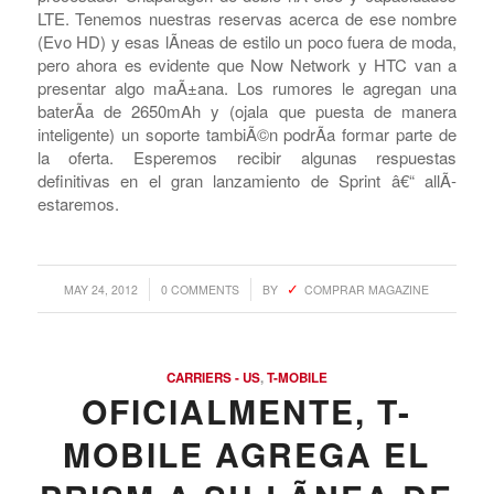
tipos de
HTC
One X y One S llamaron tu atenciÃ³n? Bien,
aquellos que estÃ¡n buscando algo en Sprint con un poco
mÃ¡s de sabor podrÃ­an interesarse por el telÃ©fono que
se ve en el medio de la foto. De acuerdo con
Pocketnow
,
esta es una imagen de prensa del
HTC Evo One
, que se
supone que trae una pantala 720p de 4.7 pulgadas, un
procesador Snapdragon de doble nÃºcleo y capacidades
LTE. Tenemos nuestras reservas acerca de ese nombre
(Evo HD) y esas lÃ­neas de estilo un poco fuera de moda,
pero ahora es evidente que Now Network y HTC van a
presentar algo maÃ±ana. Los rumores le agregan una
baterÃ­a de 2650mAh y (ojala que puesta de manera
inteligente) un soporte tambiÃ©n podrÃ­a formar parte de
la oferta. Esperemos recibir algunas respuestas
definitivas en el gran lanzamiento de Sprint â€“ allÃ­
estaremos.
/
/
MAY 24, 2012
0 COMMENTS
BY
COMPRAR MAGAZINE