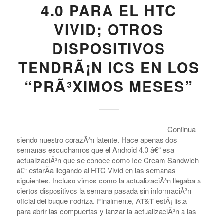
ANDROID
,
ATT
,
CARRIERS - US
,
CELLULAR PHONE
MANUFACTURERS
,
HTC
,
OS/SISTEMA OPERATIVA
AT&T LANZA ANDROID
4.0 PARA EL HTC
VIVID; OTROS
DISPOSITIVOS
TENDRÃ¡N ICS EN LOS
“PRÃ³XIMOS MESES”
Continua
siendo nuestro corazÃ³n latente. Hace apenas dos
semanas escuchamos que el Android 4.0 â€“ esa