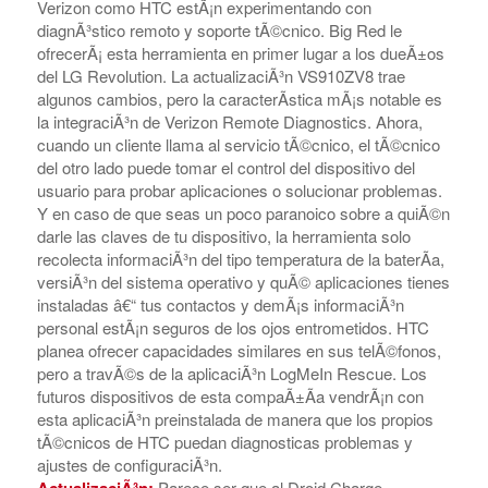
INCLINA A LOGMEIN
Tanto
Verizon como HTC estÃ¡n experimentando con
diagnÃ³stico remoto y soporte tÃ©cnico. Big Red le
ofrecerÃ¡ esta herramienta en primer lugar a los dueÃ±os
del LG Revolution. La actualizaciÃ³n VS910ZV8 trae
algunos cambios, pero la caracterÃ­stica mÃ¡s notable es
la integraciÃ³n de Verizon Remote Diagnostics. Ahora,
cuando un cliente llama al servicio tÃ©cnico, el tÃ©cnico
del otro lado puede tomar el control del dispositivo del
usuario para probar aplicaciones o solucionar problemas.
Y en caso de que seas un poco paranoico sobre a quiÃ©n
darle las claves de tu dispositivo, la herramienta solo
recolecta informaciÃ³n del tipo temperatura de la baterÃ­a,
versiÃ³n del sistema operativo y quÃ© aplicaciones tienes
instaladas â€“ tus contactos y demÃ¡s informaciÃ³n
personal estÃ¡n seguros de los ojos entrometidos. HTC