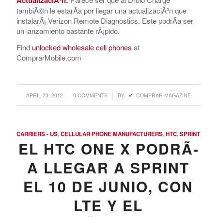
planea ofrecer capacidades similares en sus telÃ©fonos,
pero a travÃ©s de la aplicaciÃ³n LogMeIn Rescue. Los
futuros dispositivos de esta compaÃ±Ã­a vendrÃ¡n con
esta aplicaciÃ³n preinstalada de manera que los propios
tÃ©cnicos de HTC puedan diagnosticas problemas y
ajustes de configuraciÃ³n.
ActualizaciÃ³n:
Parece ser que al Droid Charge
tambiÃ©n le estarÃ­a por llegar una actualizaciÃ³n que
instalarÃ¡ Verizon Remote Diagnostics. Este podrÃ­a ser
un lanzamiento bastante rÃ¡pido.
Find
unlocked wholesale cell phones
at
ComprarMobile.com
/
/
APRIL 23, 2012
0 COMMENTS
BY
COMPRAR MAGAZINE
CARRIERS - US
,
CELLULAR PHONE MANUFACTURERS
,
HTC
,
SPRINT
EL HTC ONE X PODRÃ­