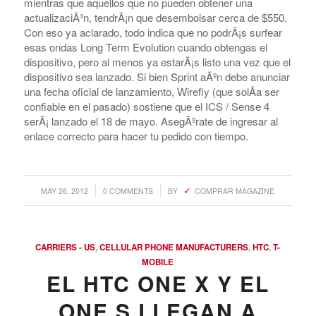
de que hayan dejado pasar el GNex de Sprint o el
LG
Viper 4G
para esperar por el
EVO 4G LTE de HTC
, bueno,
ahora es tiempo de preparar la billetera y sacar el efectivo.
Tal como lo habÃ­an prometido, The Now Network ya tiene
el EVO LTE con un precio de $199.99 (50 menos en
Wirefly) con un tan querido contrato por dos aÃ±os,
mientras que aquellos que no pueden obtener una
actualizaciÃ³n, tendrÃ¡n que desembolsar cerca de $550.
Con eso ya aclarado, todo indica que no podrÃ¡s surfear
esas ondas Long Term Evolution cuando obtengas el
dispositivo, pero al menos ya estarÃ¡s listo una vez que el
dispositivo sea lanzado. Si bien Sprint aÃºn debe anunciar
una fecha oficial de lanzamiento, Wirefly (que solÃ­a ser
confiable en el pasado) sostiene que el ICS / Sense 4
serÃ¡ lanzado el 18 de mayo. AsegÃºrate de ingresar al
enlace correcto para hacer tu pedido con tiempo.
/
/
MAY 26, 2012
0 COMMENTS
BY
COMPRAR MAGAZINE