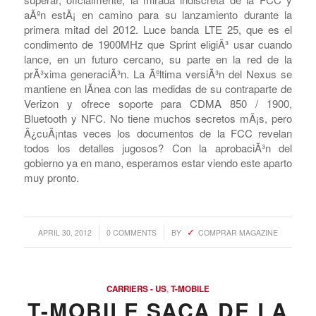
Es el Samsung SPH-
L700. Puede que suene como una combinaciÃ³n tonta de
letras y nÃºmeros, pero es el nÃºmero de modelo del
Galaxy Nexus para su versiÃ³n de Sprint, que ha logrado
superar, oficialmente, la mirada indiscreta de la FCC y
aÃºn estÃ¡ en camino para su lanzamiento durante la
primera mitad del 2012. Luce banda LTE 25, que es el
condimento de 1900MHz que Sprint eligiÃ³ usar cuando
lance, en un futuro cercano, su parte en la red de la
prÃ³xima generaciÃ³n. La Ãºltima versiÃ³n del Nexus se
mantiene en lÃ­nea con las medidas de su contraparte de
Verizon y ofrece soporte para CDMA 850 / 1900,
Bluetooth y NFC. No tiene muchos secretos mÃ¡s, pero
Â¿cuÃ¡ntas veces los documentos de la FCC revelan
todos los detalles jugosos? Con la aprobaciÃ³n del
gobierno ya en mano, esperamos estar viendo este aparto
muy pronto.