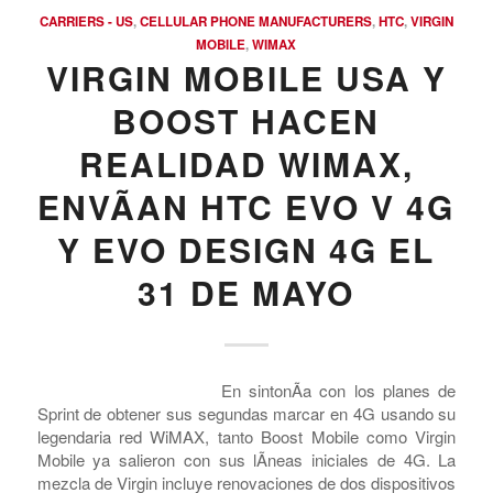
Encuentra Líderes mayoristas
que venden
Carriers – US
.
Mayoristas de Carriers – US
CARRIERS - US
,
CELLULAR PHONE MANUFACTURERS
,
HTC
,
VIRGIN
MOBILE
,
WIMAX
VIRGIN MOBILE USA Y
BOOST HACEN
REALIDAD WIMAX,
ENVÃ­AN HTC EVO V 4G
Y EVO DESIGN 4G EL
31 DE MAYO