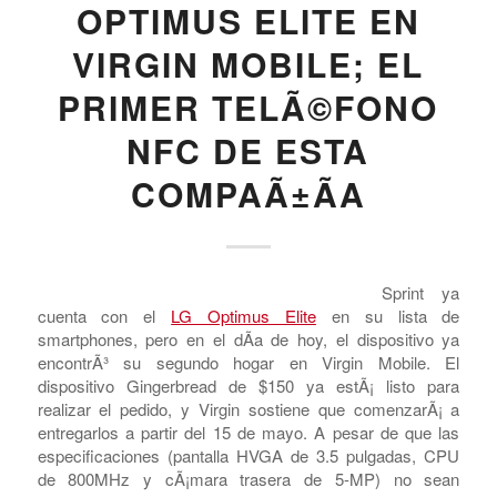
CARRIERS - US
,
CELLULAR PHONE MANUFACTURERS
,
LG
,
VIRGIN
MOBILE
YA SE PUEDE HACER
EL PEDIDO DEL LG
OPTIMUS ELITE EN
VIRGIN MOBILE; EL
PRIMER TELÃ©FONO
NFC DE ESTA
COMPAÃ±Ã­A
Sprint ya
cuenta con el
LG Optimus Elite
en su lista de
smartphones, pero en el dÃ­a de hoy, el dispositivo ya