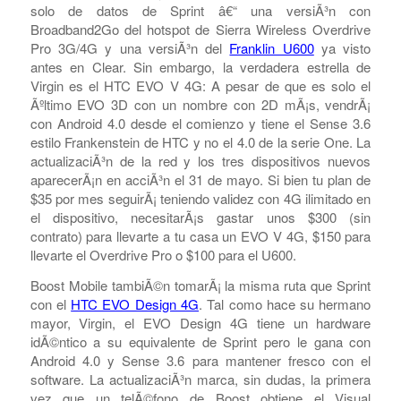
En sintonÃ­a con los planes de
Sprint de obtener sus segundas marcar en 4G usando su
legendaria red WiMAX, tanto Boost Mobile como Virgin
Mobile ya salieron con sus lÃ­neas iniciales de 4G. La
mezcla de Virgin incluye renovaciones de dos dispositivos
solo de datos de Sprint â€“ una versiÃ³n con
Broadband2Go del hotspot de Sierra Wireless Overdrive
Pro 3G/4G y una versiÃ³n del
Franklin U600
ya visto
antes en Clear. Sin embargo, la verdadera estrella de
Virgin es el HTC EVO V 4G: A pesar de que es solo el
Ãºltimo EVO 3D con un nombre con 2D mÃ¡s, vendrÃ¡
con Android 4.0 desde el comienzo y tiene el Sense 3.6
estilo Frankenstein de HTC y no el 4.0 de la serie One. La
actualizaciÃ³n de la red y los tres dispositivos nuevos
aparecerÃ¡n en acciÃ³n el 31 de mayo. Si bien tu plan de
$35 por mes seguirÃ¡ teniendo validez con 4G ilimitado en
el dispositivo, necesitarÃ¡s gastar unos $300 (sin
contrato) para llevarte a tu casa un EVO V 4G, $150 para
llevarte el Overdrive Pro o $100 para el U600.