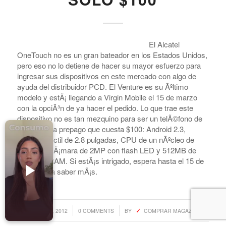
ONETOUCH VENTURE,
Accesorios para Celulares
QUE PUEDE SER TUYO
Computadoras
EL 15 DE MARZO POR
Tablets
Tecnologia Ponible
SOLO $100
Entretenimiento en casa: TV, Flujo de medios
Realidad Virtual
El Alcatel
Videojuegos
OneTouch no es un gran bateador en los Estados Unidos,
Reciba Ofertas
pero eso no lo detiene de hacer su mayor esfuerzo para
ingresar sus dispositivos en este mercado con algo de
ayuda del distribuidor PCD. El Venture es su Ãºltimo
modelo y estÃ¡ llegando a Virgin Mobile el 15 de marzo
con la opciÃ³n de ya hacer el pedido. Lo que trae este
dispositivo no es tan mezquino para ser un telÃ©fono de
© Copyright - Comprar Magazine | website & SEO by
gravityGone
mensajerÃ­a prepago que cuesta $100: Android 2.3,
pantalla tÃ¡ctil de 2.8 pulgadas, CPU de un nÃºcleo de
Privacy Policy
Terms & Condition
Advertise
600MHz, cÃ¡mara de 2MP con flash LED y 512MB de