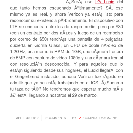
DEL 29 DE MARZO
POR $80
Â¿SerÃ¡ ese
LG Lucid
del
que tanto hemos escuchado Ãºltimamente? SÃ­, ese
mismo ya es real, y ahora Verizon ya estÃ¡ listo para
reconocer su existencia pÃºblicamente. El dispositivo con
LTE se encuentra entre los de rango medio, pero por $80
(con un contrato por dos aÃ±os y luego de un reembolso
por correo de $50) tendrÃ¡s una pantalla de 4 pulgadas
cubierta en Gorilla Glass, un CPU de doble nÃºcleo de
1.2GHz, una memoria RAM de 1GB, una cÃ¡mara trasera
de 5MP con captura de video 1080p y una cÃ¡mara frontal
con resoluciÃ³n desconocida. Y para aquellos que lo
estÃ¡n siguiendo desde sus hogares, el Lucid llegarÃ¡ con
el Gingerbread instalado, aunque Verizon fue rÃ¡pido en
admitir que ya se estÃ¡ trabajando en el ICS. Â¿Suena a
tu taza de tÃ©? No tendremos que esperar mucho mÃ¡s