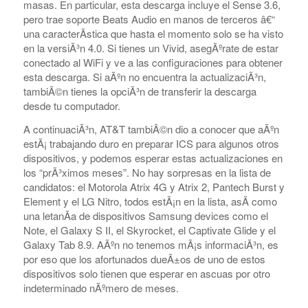
actualizaciÃ³n que se conoce como Ice Cream Sandwich
â€“ estarÃ­a llegando al HTC Vivid en las semanas
siguientes. Incluso vimos como la actualizaciÃ³n llegaba a
ciertos dispositivos la semana pasada sin informaciÃ³n
oficial del buque nodriza. Finalmente, AT&T estÃ¡ lista
para abrir las compuertas y lanzar la actualizaciÃ³n a las
masas. En particular, esta descarga incluye el Sense 3.6,
pero trae soporte Beats Audio en manos de terceros â€“
una caracterÃ­stica que hasta el momento solo se ha visto
en la versiÃ³n 4.0. Si tienes un Vivid, asegÃºrate de estar
conectado al WiFi y ve a las configuraciones para obtener
esta descarga. Si aÃºn no encuentra la actualizaciÃ³n,
tambiÃ©n tienes la opciÃ³n de transferir la descarga
COMPRAR REACHES BUYERS
desde tu computador.
Comprar Magazine reaches over 100,000 monthly
A continuaciÃ³n, AT&T tambiÃ©n dio a conocer que aÃºn
impressions. Active buyers seek out Comprar Magazine
estÃ¡ trabajando duro en preparar ICS para algunos otros
to purchase their inventory from trusted distributors.
dispositivos, y podemos esperar estas actualizaciones en
Buyers from LATAM are looking to buy quality products.
los “prÃ³ximos meses”. No hay sorpresas en la lista de
Top 10 countries that actively seeking wholesale products
candidatos: el Motorola Atrix 4G y Atrix 2, Pantech Burst y
on Comprarmag.com: Venezuela, Mexico, Ecuador, Peru,
Element y el LG Nitro, todos estÃ¡n en la lista, asÃ­ como
Colombia, Panama, Chile, Bolivia, Uruguay, and
una letanÃ­a de dispositivos Samsung devices como el