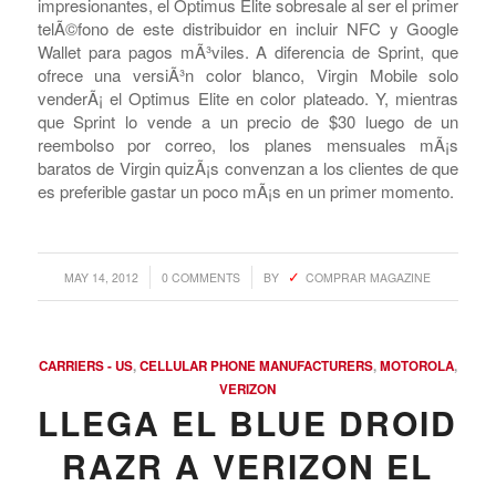
encontrÃ³ su segundo hogar en Virgin Mobile. El
dispositivo Gingerbread de $150 ya estÃ¡ listo para
realizar el pedido, y Virgin sostiene que comenzarÃ¡ a
entregarlos a partir del 15 de mayo. A pesar de que las
especificaciones (pantalla HVGA de 3.5 pulgadas, CPU
de 800MHz y cÃ¡mara trasera de 5-MP) no sean
impresionantes, el Optimus Elite sobresale al ser el primer
telÃ©fono de este distribuidor en incluir NFC y Google
Wallet para pagos mÃ³viles. A diferencia de Sprint, que
ofrece una versiÃ³n color blanco, Virgin Mobile solo
venderÃ¡ el Optimus Elite en color plateado. Y, mientras
que Sprint lo vende a un precio de $30 luego de un
reembolso por correo, los planes mensuales mÃ¡s
baratos de Virgin quizÃ¡s convenzan a los clientes de que
es preferible gastar un poco mÃ¡s en un primer momento.
/
/
MAY 14, 2012
0 COMMENTS
BY
COMPRAR MAGAZINE