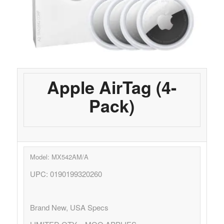
Apple AirTag (4-
Pack)
Model: MX542AM/A
UPC: 0190199320260
Brand New, USA Specs