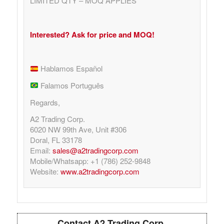
LIMITED QTY – MOQ APPLIES
Interested? Ask for price and MOQ!
Hablamos Español
Falamos Português
Regards,
A2 Trading Corp.
6020 NW 99th Ave, Unit #306
Doral, FL 33178
Email:
sales@a2tradingcorp.com
Mobile/Whatsapp: +1 (786) 252-9848
Website:
www.a2tradingcorp.com
Contact A2 Trading Corp.