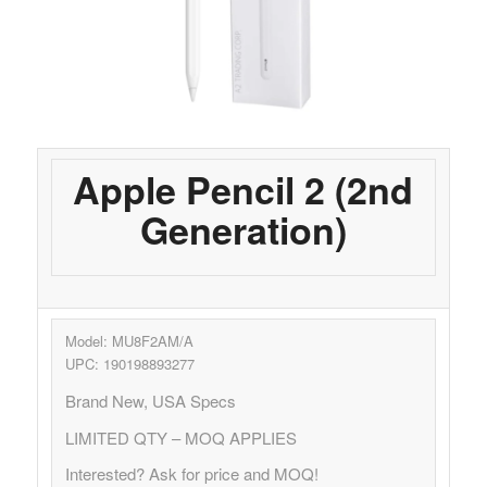
Apple Pencil 2 (2nd
Generation)
Model: MU8F2AM/A
UPC: 190198893277
Brand New, USA Specs
LIMITED QTY – MOQ APPLIES
Interested? Ask for price and MOQ!