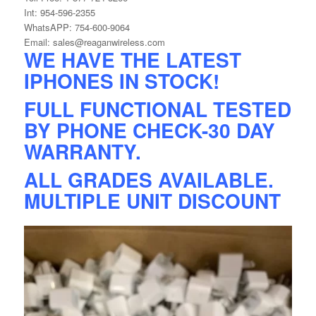
Int: 954-596-2355
WhatsAPP: 754-600-9064
Email: sales@reaganwireless.com
WE HAVE THE LATEST
IPHONES IN STOCK!
FULL FUNCTIONAL TESTED
BY PHONE CHECK-30 DAY
WARRANTY.
ALL GRADES AVAILABLE.
MULTIPLE UNIT DISCOUNT