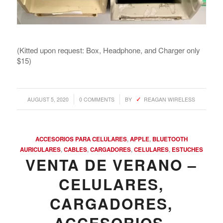
(Kitted upon request: Box, Headphone, and Charger only
$15)
/
/
AUGUST 5, 2020
0 COMMENTS
BY
REAGAN WIRELESS
ACCESORIOS PARA CELULARES
,
APPLE
,
BLUETOOTH
AURICULARES
,
CABLES
,
CARGADORES
,
CELULARES
,
ESTUCHES
VENTA DE VERANO –
CELULARES,
CARGADORES,
ACCESORIOS,