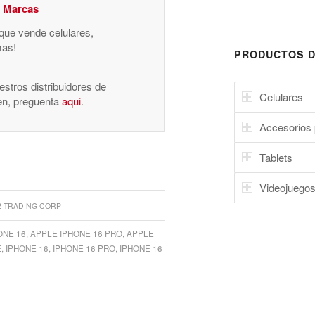
y Marcas
 que vende celulares,
mas!
PRODUCTOS D
stros distribuidores de
Celulares
nen, preguenta
aqui
.
Accesorios 
Tablets
Videojuego
2 TRADING CORP
ONE 16
,
APPLE IPHONE 16 PRO
,
APPLE
E
,
IPHONE 16
,
IPHONE 16 PRO
,
IPHONE 16