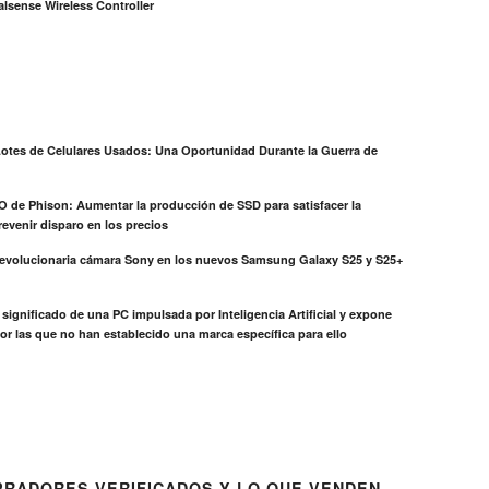
lsense Wireless Controller
otes de Celulares Usados: Una Oportunidad Durante la Guerra de
EO de Phison: Aumentar la producción de SSD para satisfacer la
evenir disparo en los precios
revolucionaria cámara Sony en los nuevos Samsung Galaxy S25 y S25+
el significado de una PC impulsada por Inteligencia Artificial y expone
or las que no han establecido una marca específica para ello
RADORES VERIFICADOS Y LO QUE VENDEN