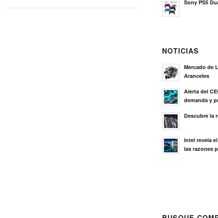
Sony PS5 Dua
NOTICIAS
Mercado de L
Aranceles
Alerta del C
demanda y pr
Descubre la 
Intel revela 
las razones p
BUSQUE COMP