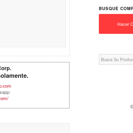
BUSQUE COMP
Hacer C
Search
for:
Corp.
solamente.
rp.com
sapp:
.com/