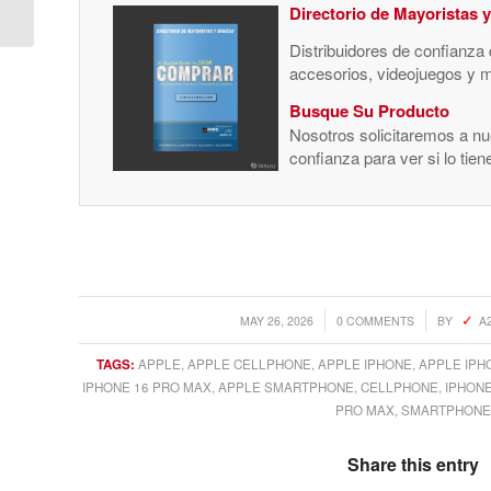
Core GPU), 16GB
Directorio de Mayoristas 
RAM, 512GB...
Distribuidores de confianza
accesorios, videojuegos y 
Busque Su Producto
Nosotros solicitaremos a nue
confianza para ver si lo tie
/
/
MAY 26, 2026
0 COMMENTS
BY
A
TAGS:
APPLE
,
APPLE CELLPHONE
,
APPLE IPHONE
,
APPLE IPH
IPHONE 16 PRO MAX
,
APPLE SMARTPHONE
,
CELLPHONE
,
IPHON
PRO MAX
,
SMARTPHONE
Share this entry