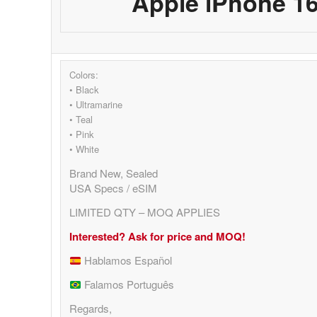
Apple iPhone 1
Colors:
• Black
• Ultramarine
• Teal
• Pink
• White
Brand New, Sealed
USA Specs / eSIM
LIMITED QTY – MOQ APPLIES
Interested? Ask for price and MOQ!
Hablamos Español
Falamos Português
Regards,