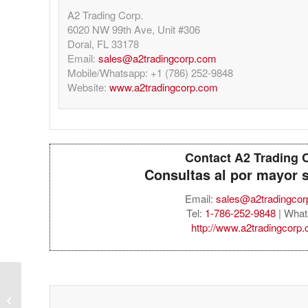
A2 Trading Corp.
6020 NW 99th Ave, Unit #306
Doral, FL 33178
Email:
sales@a2tradingcorp.com
Mobile/Whatsapp: +1 (786) 252-9848
Website:
www.a2tradingcorp.com
Contact A2 Trading 
Consultas al por mayor 
Email:
sales@a2tradingco
Tel:
1-786-252-9848
| What
http://www.a2tradingcorp
MacBook Air 13.6″, M5
Chip (10-Core CPU / 8-