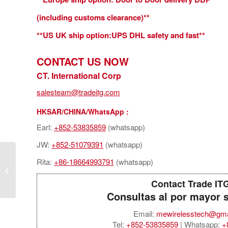
(including customs clearance)**
​**US UK ship option:UPS DHL safety and fast**
CONTACT US NOW
CT. International Corp
salesteam@tradeitg.com
HKSAR/CHINA/WhatsApp :
Earl:
+852-53835859
(whatsapp)
JW:
+852-51079391
(whatsapp)
Apple AirPods Pro (3rd
Rita:
+86-18664993791
(whatsapp)
Gen.) with MagSafe
Case (USBC) – White
Contact Trade IT
Consultas al por mayor 
Email:
mewirelesstech@gma
Tel:
+852-53835859
| Whatsapp:
+