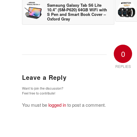
Samsung Galaxy Tab S6 Lite
10.4″ (SM-P620) 64GB WiFi with
S Pen and Smart Book Cover –
Oxford Gray
0
REPLIES
Leave a Reply
Want to join the discussion?
Feel free to contribute!
You must be
logged in
to post a comment.