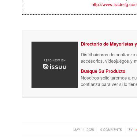
http://www.tradeitg.co
Directorio de Mayoristas 
Distribuidores de confianza
accesorios, videojuegos y 
Busque Su Producto
Nosotros solicitaremos a nue
confianza para ver si lo tie
/
/
MAY 11, 2026
0 COMMENTS
BY