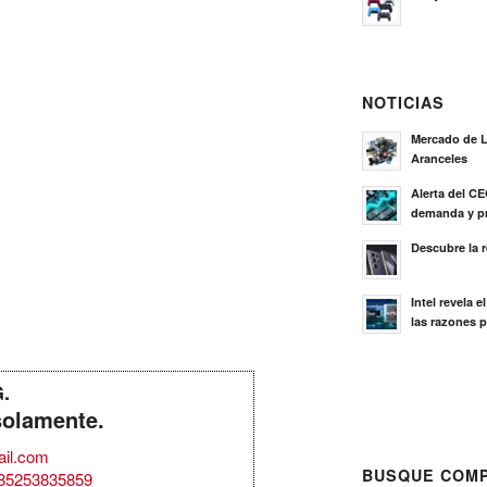
NOTICIAS
Mercado de L
Aranceles
Alerta del C
demanda y pr
Descubre la 
Intel revela 
las razones p
G.
solamente.
il.com
BUSQUE COMP
85253835859