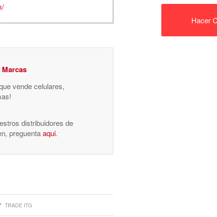
m/
Hacer C
y Marcas
 que vende celulares,
mas!
stros distribuidores de
nen, preguenta
aqui
.
TRADE ITG