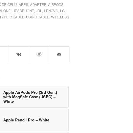
 DE CELULARES
,
ADAPTER
,
AIRPODS
,
PHONE
,
HEADPHONE
,
JBL
,
LENOVO
,
LG
,
TYPE C CABLE
,
USB-C CABLE
,
WIRELESS
e
Apple AirPods Pro (3rd Gen.)
with MagSafe Case (USBC) –
White
Apple Pencil Pro – White