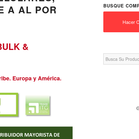
BUSQUE COMP
E A AL POR
Hacer C
BULK &
Search
for:
ribe. Europa y América.