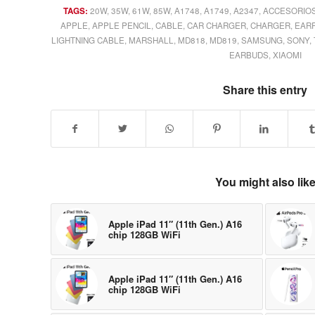
TAGS:
20W
,
35W
,
61W
,
85W
,
A1748
,
A1749
,
A2347
,
ACCESORIOS
APPLE
,
APPLE PENCIL
,
CABLE
,
CAR CHARGER
,
CHARGER
,
EAR
LIGHTNING CABLE
,
MARSHALL
,
MD818
,
MD819
,
SAMSUNG
,
SONY
,
EARBUDS
,
XIAOMI
Share this entry
You might also lik
Apple iPad 11″ (11th Gen.) A16
chip 128GB WiFi
Apple iPad 11″ (11th Gen.) A16
chip 128GB WiFi