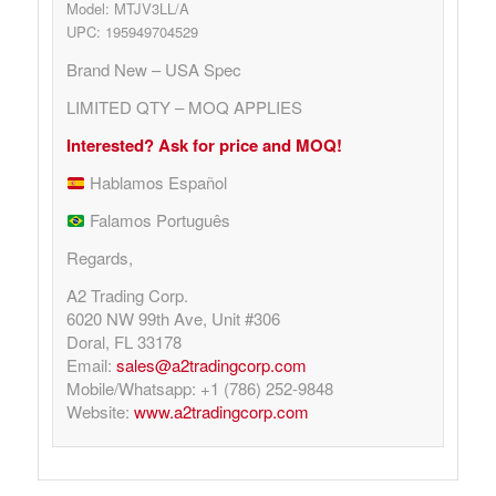
Model: MTJV3LL/A
UPC: 195949704529
Brand New – USA Spec
LIMITED QTY – MOQ APPLIES
Interested? Ask for price and MOQ!
Hablamos Español
Falamos Português
Regards,
A2 Trading Corp.
6020 NW 99th Ave, Unit #306
Doral, FL 33178
Email:
sales@a2tradingcorp.com
Mobile/Whatsapp: +1 (786) 252-9848
Website:
www.a2tradingcorp.com