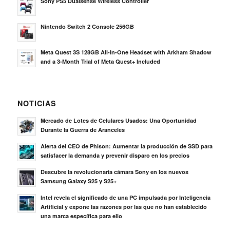
Sony PS5 Dualsense Wireless Controller
Nintendo Switch 2 Console 256GB
Meta Quest 3S 128GB All-In-One Headset with Arkham Shadow
and a 3-Month Trial of Meta Quest+ Included
NOTICIAS
Mercado de Lotes de Celulares Usados: Una Oportunidad
Durante la Guerra de Aranceles
Alerta del CEO de Phison: Aumentar la producción de SSD para
satisfacer la demanda y prevenir disparo en los precios
Descubre la revolucionaria cámara Sony en los nuevos
Samsung Galaxy S25 y S25+
Intel revela el significado de una PC impulsada por Inteligencia
Artificial y expone las razones por las que no han establecido
una marca específica para ello