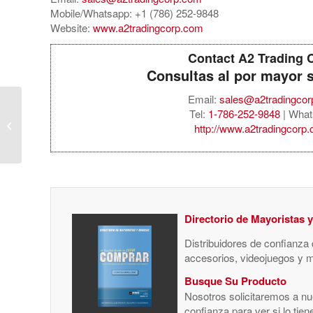
Mobile/Whatsapp: +1 (786) 252-9848
Website:
www.a2tradingcorp.com
Contact A2 Trading 
Consultas al por mayor 
Email:
sales@a2tradingco
Tel:
1-786-252-9848
| What
Sony PlayStation 5 Pro
http://www.a2tradingcorp
Console 2TB
Directorio de Mayoristas 
Distribuidores de confianza
accesorios, videojuegos y 
Busque Su Producto
Nosotros solicitaremos a nue
confianza para ver si lo tie