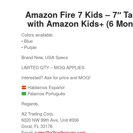
Amazon Fire 7 Kids – 7″ Ta
with Amazon Kids+ (6 Mon
Colors available:
•⁠ ⁠Blue
•⁠ ⁠Purple
Brand New, USA Specs
LIMITED QTY – MOQ APPLIES
Interested? Ask for price and MOQ!
Hablamos Español
Falamos Português
Regards,
A2 Trading Corp.
6020 NW 99th Ave, Unit #306
Doral, FL 33178
Email:
sales@a2tradingcorp.com