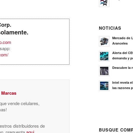
Corp.
NOTICIAS
solamente.
Mercado de L
rp.com
Aranceles
sapp:
Alerta del C
.com/
demanda y pr
Descubre la 
Intel revela 
las razones p
y Marcas
 que vende celulares,
mas!
stros distribuidores de
BUSQUE COMP
nen, preguenta
aqui
.