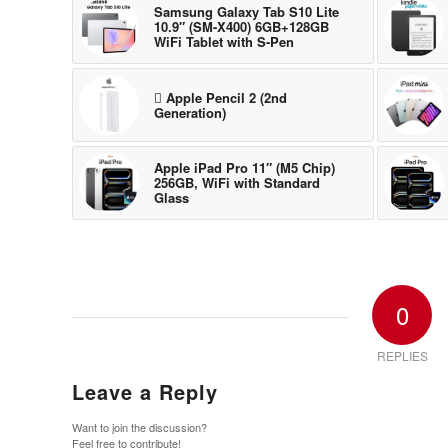
Samsung Galaxy Tab S10 Lite
10.9″ (SM-X400) 6GB+128GB
WiFi Tablet with S-Pen
 Apple Pencil 2 (2nd
Generation)
Apple iPad Pro 11″ (M5 Chip)
256GB, WiFi with Standard
Glass
0
REPLIES
Leave a Reply
Want to join the discussion?
Feel free to contribute!