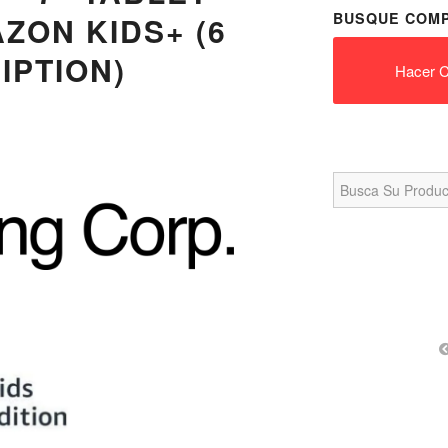
BUSQUE COMP
AZON KIDS+ (6
IPTION)
Hacer C
Search
for: