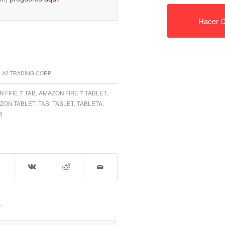
Hacer C
A2 TRADING CORP
 FIRE 7 TAB
,
AMAZON FIRE 7 TABLET
,
ZON TABLET
,
TAB
,
TABLET
,
TABLETA
,
R
e