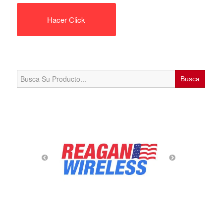
Hacer Click
Search
for: