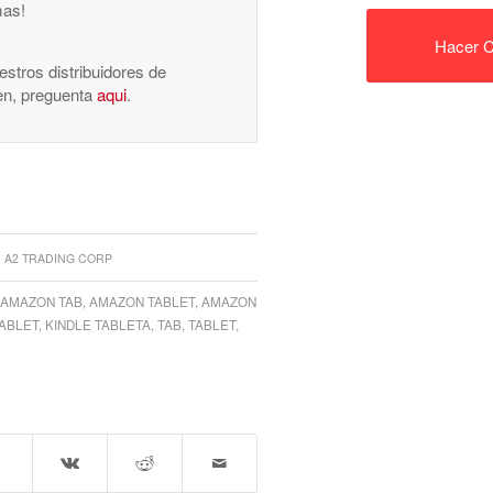
mas!
Hacer C
stros distribuidores de
nen, preguenta
aqui
.
A2 TRADING CORP
AMAZON TAB
,
AMAZON TABLET
,
AMAZON
TABLET
,
KINDLE TABLETA
,
TAB
,
TABLET
,