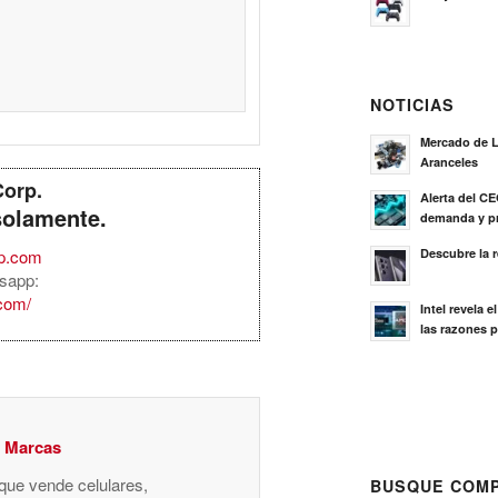
NOTICIAS
Mercado de L
Aranceles
Corp.
Alerta del C
solamente.
demanda y pr
Descubre la 
rp.com
sapp:
.com/
Intel revela 
las razones p
y Marcas
 que vende celulares,
BUSQUE COMP