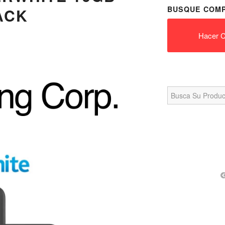
BUSQUE COMP
LACK
Hacer C
Search
for: