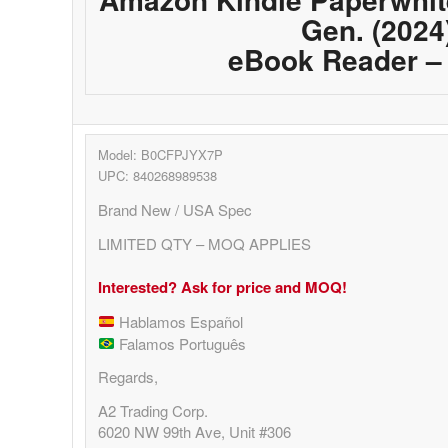
Gen. (2024
eBook Reader –
Model: B0CFPJYX7P
UPC: 840268989538
Brand New / USA Spec
LIMITED QTY – MOQ APPLIES
Interested? Ask for price and MOQ!
Hablamos Español
Falamos Português
Regards,
A2 Trading Corp.
6020 NW 99th Ave, Unit #306