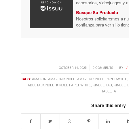
accesorios, videojuegos y 
Busque Su Producto
Nosotros solicitaremos a nue
confianza para ver si lo tie
/
/
OCTOBER 14, 2025
0 COMMENTS
BY
TAGS:
AMAZON
,
AMAZON KINDLE
,
AMAZON KINDLE PAPERWHITE
,
TABLETA
,
KINDLE
,
KINDLE PAPERWHITE
,
KINDLE TAB
,
KINDLE 
TABLETA
Share this entry