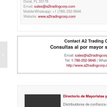
Doral, FL 33178
Email:
sales@a2tradingcorp.com
Mobile/Whatsapp: +1 (786) 252-9848
Website:
www.a2tradingcorp.com
Contact A2 Trading 
Consultas al por mayor 
Harman Kardon Onyx
Studio 9 – Portable
Email:
sales@a2tradingco
Bluetooth Speaker –
Tel:
1-786-252-9848
| What
Blac...
http://www.a2tradingcorp
Directorio de Mayoristas 
Distribuidores de confianza