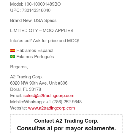
Model: 100-100001489BO
UPC: 730143316040
Brand New, USA Specs
LIMITED QTY – MOQ APPLIES
Interested? Ask for price and MOQ!
Hablamos Español
Falamos Português
Regards,
A2 Trading Corp.
6020 NW 99th Ave, Unit #306
Doral, FL 33178
Email:
sales@a2tradingcorp.com
Mobile/Whatsapp: +1 (786) 252-9848
Website:
www.a2tradingcorp.com
Contact A2 Trading Corp.
Consultas al por mayor solamente.