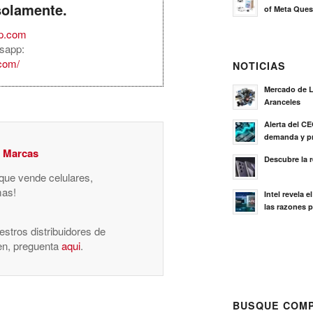
solamente.
of Meta Ques
rp.com
sapp:
.com/
NOTICIAS
Mercado de L
Aranceles
Alerta del C
demanda y pr
y Marcas
Descubre la 
 que vende celulares,
mas!
Intel revela 
las razones p
stros distribuidores de
nen, preguenta
aqui
.
BUSQUE COMP