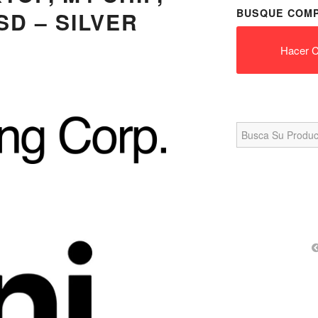
BUSQUE COMP
SD – SILVER
Hacer C
Search
for: