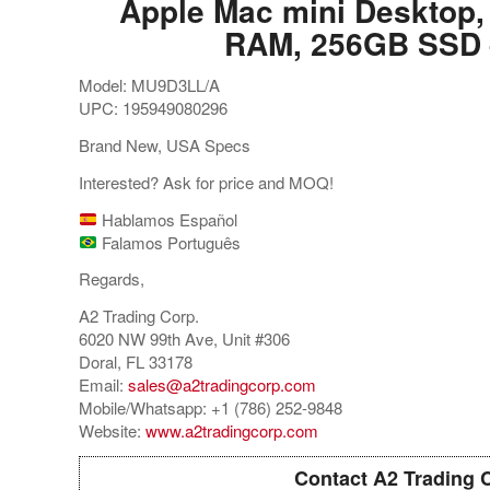
Apple Mac mini Desktop,
RAM, 256GB SSD –
Model: MU9D3LL/A
UPC: 195949080296
Brand New, USA Specs
Interested? Ask for price and MOQ!
Hablamos Español
Falamos Português
Regards,
A2 Trading Corp.
6020 NW 99th Ave, Unit #306
Doral, FL 33178
Email:
sales@a2tradingcorp.com
Mobile/Whatsapp: +1 (786) 252-9848
Website:
www.a2tradingcorp.com
Contact A2 Trading 