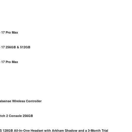
 17 Pro Max
e 17 256GB & 512GB
 17 Pro Max
S
lsense Wireless Controller
itch 2 Console 256GB
S 128GB All-In-One Headset with Arkham Shadow and a 3-Month Trial