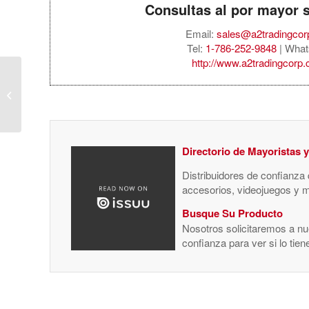
Consultas al por mayor 
Email:
sales@a2tradingco
Tel:
1-786-252-9848
| What
http://www.a2tradingcorp
Amazon Kindle
Paperwhite 16GB
(2024) – Black
Directorio de Mayoristas 
Distribuidores de confianza
accesorios, videojuegos y 
Busque Su Producto
Nosotros solicitaremos a nue
confianza para ver si lo tie