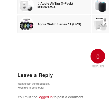
 Apple AirTag (1-Pack) –
MX532AM/A
Apple Watch Series 11 (GPS)
0
REPLIES
Leave a Reply
Want to join the discussion?
Feel free to contribute!
You must be
logged in
to post a comment.