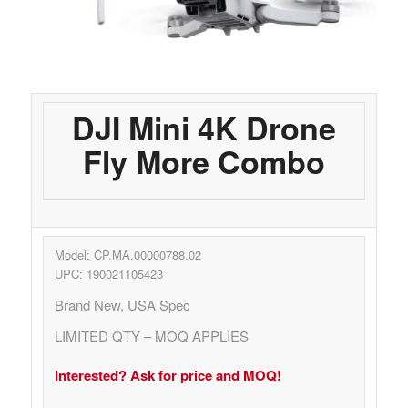
DJI Mini 4K Drone
Fly More Combo
Model: CP.MA.00000788.02
UPC: 190021105423
Brand New, USA Spec
LIMITED QTY – MOQ APPLIES
Interested? Ask for price and MOQ!