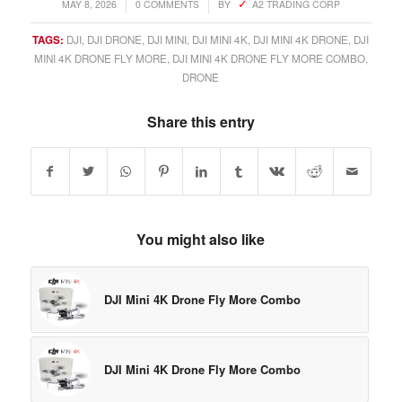
/
/
MAY 8, 2026
0 COMMENTS
BY
A2 TRADING CORP
TAGS:
DJI
,
DJI DRONE
,
DJI MINI
,
DJI MINI 4K
,
DJI MINI 4K DRONE
,
DJI
MINI 4K DRONE FLY MORE
,
DJI MINI 4K DRONE FLY MORE COMBO
,
DRONE
Share this entry
You might also like
DJI Mini 4K Drone Fly More Combo
DJI Mini 4K Drone Fly More Combo