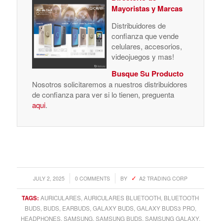
Mayoristas y Marcas
Distribuidores de
confianza que vende
celulares, accesorios,
videojuegos y mas!
Busque Su Producto
Nosotros solicitaremos a nuestros distribuidores
de confianza para ver si lo tienen, preguenta
aqui
.
/
/
JULY 2, 2025
0 COMMENTS
BY
A2 TRADING CORP
TAGS:
AURICULARES
,
AURICULARES BLUETOOTH
,
BLUETOOTH
BUDS
,
BUDS
,
EARBUDS
,
GALAXY BUDS
,
GALAXY BUDS3 PRO
,
HEADPHONES
,
SAMSUNG
,
SAMSUNG BUDS
,
SAMSUNG GALAXY
,