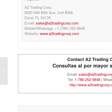
A2 Trading Corp.
6020 NW 99th Ave, Unit #306
Doral, FL 33178
Email:
sales@a2tradingcorp.com
Mobile/Whatsapp: +1 (786) 252-9848
Website:
www.a2tradingcorp.com
Contact A2 Trading 
Consultas al por mayor 
GoPro HERO11 Black
Mini – Black
Email:
sales@a2tradingco
Tel:
1-786-252-9848
| What
http://www.a2tradingcorp