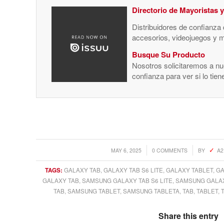
Directorio de Mayoristas 
Distribuidores de confianza
accesorios, videojuegos y 
Busque Su Producto
Nosotros solicitaremos a nue
confianza para ver si lo tie
/
/
MAY 6, 2025
0 COMMENTS
BY
A2
TAGS:
GALAXY TAB
,
GALAXY TAB S6 LITE
,
GALAXY TABLET
,
GA
GALAXY TAB
,
SAMSUNG GALAXY TAB S6 LITE
,
SAMSUNG GALAXY
TAB
,
SAMSUNG TABLET
,
SAMSUNG TABLETA
,
TAB
,
TABLET
,
Share this entry