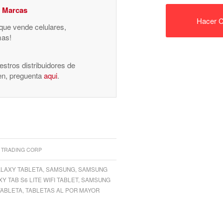
y Marcas
Hacer C
 que vende celulares,
mas!
stros distribuidores de
nen, preguenta
aqui
.
 TRADING CORP
LAXY TABLETA
,
SAMSUNG
,
SAMSUNG
 TAB S6 LITE WIFI TABLET
,
SAMSUNG
TABLETA
,
TABLETAS AL POR MAYOR