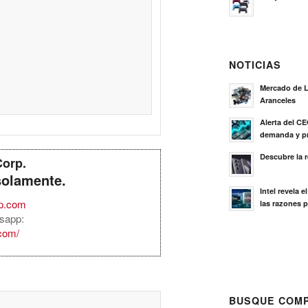
NOTICIAS
Mercado de L
Aranceles
Alerta del C
demanda y pr
Descubre la 
Corp.
solamente.
Intel revela 
rp.com
las razones p
sapp:
.com/
BUSQUE COMP