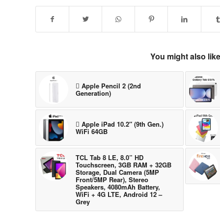
You might also lik
 Apple Pencil 2 (2nd
Generation)
 Apple iPad 10.2″ (9th Gen.)
WiFi 64GB
TCL Tab 8 LE, 8.0” HD
Touchscreen, 3GB RAM + 32GB
Storage, Dual Camera (5MP
Front/5MP Rear), Stereo
Speakers, 4080mAh Battery,
WiFi + 4G LTE, Android 12 –
Grey