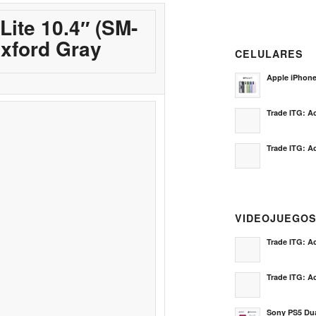
ite 10.4″ (SM-
Oxford Gray
CELULARES
Apple iPhon
Trade ITG: Ac
Trade ITG: Ac
VIDEOJUEGO
Trade ITG: Ac
Trade ITG: Ac
Sony PS5 Dua