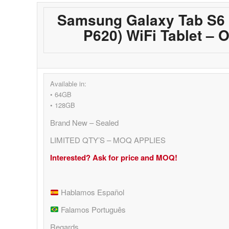
Samsung Galaxy Tab S6 L
P620) WiFi Tablet – 
Available in:
• 64GB
• 128GB
Brand New – Sealed
LIMITED QTY’S – MOQ APPLIES
Interested? Ask for price and MOQ!
Hablamos Español
Falamos Português
Regards,