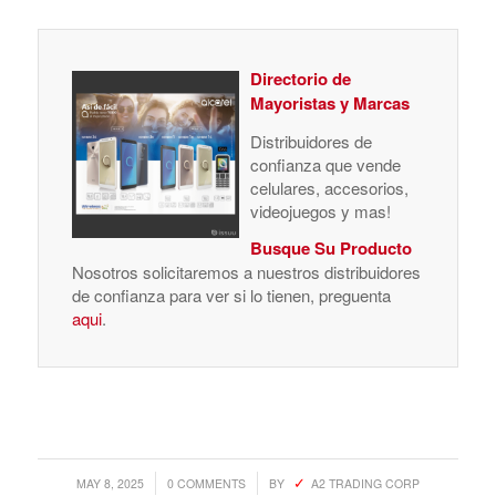
Directorio de
Mayoristas y Marcas
Distribuidores de
confianza que vende
celulares, accesorios,
videojuegos y mas!
Busque Su Producto
Nosotros solicitaremos a nuestros distribuidores
de confianza para ver si lo tienen, preguenta
aqui
.
/
/
MAY 8, 2025
0 COMMENTS
BY
A2 TRADING CORP