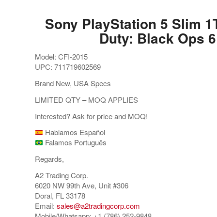
Sony PlayStation 5 Slim 1T
Duty: Black Ops 
Model: CFI-2015
UPC: 711719602569
Brand New, USA Specs
LIMITED QTY – MOQ APPLIES
Interested? Ask for price and MOQ!
Hablamos Español
Falamos Português
Regards,
A2 Trading Corp.
6020 NW 99th Ave, Unit #306
Doral, FL 33178
Email:
sales@a2tradingcorp.com
Mobile/Whatsapp: +1 (786) 252-9848