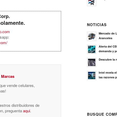
Corp.
solamente.
NOTICIAS
rp.com
Mercado de L
sapp:
Aranceles
.com/
Alerta del C
demanda y pr
Descubre la 
Intel revela 
y Marcas
las razones p
 que vende celulares,
mas!
stros distribuidores de
nen, preguenta
aqui
.
BUSQUE COMP