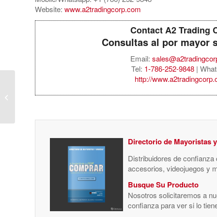
Website:
www.a2tradingcorp.com
Contact A2 Trading 
Consultas al por mayor 
Email:
sales@a2tradingco
Tel:
1-786-252-9848
| What
http://www.a2tradingcorp
Sony PlayStation 5
Slim 1TB Disc Console
– ASTRO BOT Bundle
Directorio de Mayoristas 
Distribuidores de confianza
accesorios, videojuegos y 
Busque Su Producto
Nosotros solicitaremos a nue
confianza para ver si lo tie