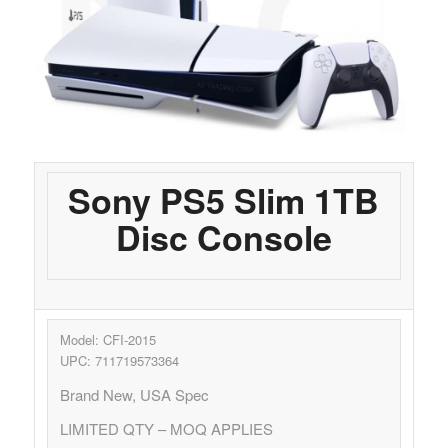
Sony PS5 Slim 1TB
Disc Console
Model: CFI-2015
UPC: 711719573364
Brand New, USA Spec
LIMITED QTY – MOQ APPLIES