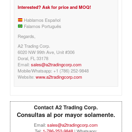
Interested? Ask for price and MOQ!
Hablamos Español
Falamos Português
Regards,
A2 Trading Corp.
6020 NW 99th Ave, Unit #306
Doral, FL 33178
Email:
sales@a2tradingcorp.com
Mobile/Whatsapp: +1 (786) 252-9848
Website:
www.a2tradingcorp.com
Contact A2 Trading Corp.
Consultas al por mayor solamente.
Email:
sales@a2tradingcorp.com
Tel:
1-786-252-9848
| Whatsapp: