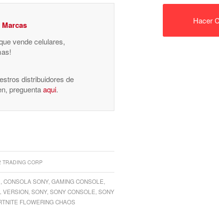
Hacer C
y Marcas
 que vende celulares,
mas!
stros distribuidores de
nen, preguenta
aqui
.
2 TRADING CORP
5
,
CONSOLA SONY
,
GAMING CONSOLE
,
L VERSION
,
SONY
,
SONY CONSOLE
,
SONY
ORTNITE FLOWERING CHAOS