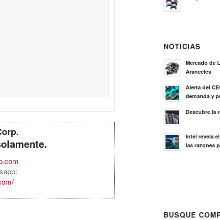
NOTICIAS
Mercado de L
Aranceles
Alerta del C
demanda y pr
Descubre la 
Corp.
Intel revela 
solamente.
las razones p
rp.com
sapp:
.com/
BUSQUE COMP