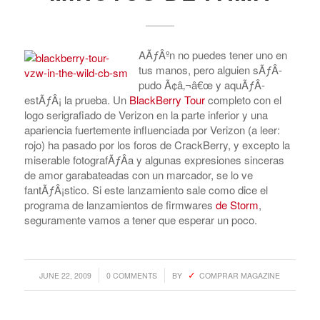
AÃƒÂºn no puedes tener uno en
tus manos, pero alguien sÃƒÂ­
pudo Ã¢â‚¬â€œ y aquÃƒÂ­
estÃƒÂ¡ la prueba. Un
BlackBerry Tour
completo con el
logo serigrafiado de Verizon en la parte inferior y una
apariencia fuertemente influenciada por Verizon (a leer:
rojo) ha pasado por los foros de CrackBerry, y excepto la
miserable fotografÃƒÂ­a y algunas expresiones sinceras
de amor garabateadas con un marcador, se lo ve
fantÃƒÂ¡stico. Si este lanzamiento sale como dice el
programa de lanzamientos de firmwares
de Storm
,
seguramente vamos a tener que esperar un poco.
/
/
JUNE 22, 2009
0 COMMENTS
BY
COMPRAR MAGAZINE