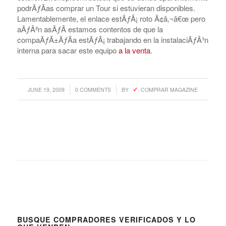
podrÃƒÂ­as comprar un Tour si estuvieran disponibles.
Lamentablemente, el enlace estÃƒÂ¡ roto Ã¢â‚¬â€œ pero
aÃƒÂºn asÃƒÂ­ estamos contentos de que la
compaÃƒÂ±ÃƒÂ­a estÃƒÂ¡ trabajando en la instalaciÃƒÂ³n
interna para sacar este equipo
a la venta
.
/
/
JUNE 19, 2009
0 COMMENTS
BY
COMPRAR MAGAZINE
BUSQUE COMPRADORES VERIFICADOS Y LO