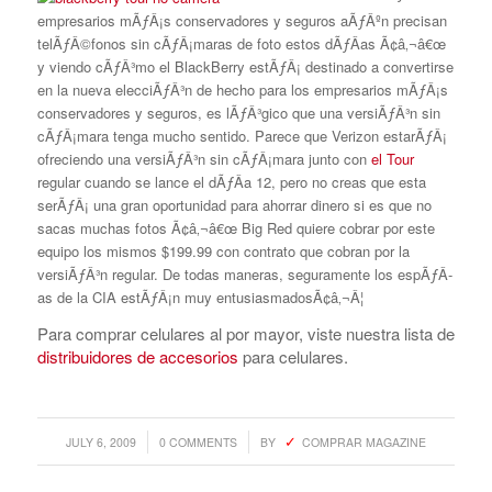
empresarios mÃƒÂ¡s conservadores y seguros aÃƒÂºn precisan
telÃƒÂ©fonos sin cÃƒÂ¡maras de foto estos dÃƒÂ­as Ã¢â‚¬â€œ
y viendo cÃƒÂ³mo el BlackBerry estÃƒÂ¡ destinado a convertirse
en la nueva elecciÃƒÂ³n de hecho para los empresarios mÃƒÂ¡s
conservadores y seguros, es lÃƒÂ³gico que una versiÃƒÂ³n sin
cÃƒÂ¡mara tenga mucho sentido. Parece que Verizon estarÃƒÂ¡
ofreciendo una versiÃƒÂ³n sin cÃƒÂ¡mara junto con
el Tour
regular cuando se lance el dÃƒÂ­a 12, pero no creas que esta
serÃƒÂ¡ una gran oportunidad para ahorrar dinero si es que no
sacas muchas fotos Ã¢â‚¬â€œ Big Red quiere cobrar por este
equipo los mismos $199.99 con contrato que cobran por la
versiÃƒÂ³n regular. De todas maneras, seguramente los espÃƒÂ­
as de la CIA estÃƒÂ¡n muy entusiasmadosÃ¢â‚¬Â¦
Para comprar celulares al por mayor, viste nuestra lista de
distribuidores de accesorios
para celulares.
/
/
JULY 6, 2009
0 COMMENTS
BY
COMPRAR MAGAZINE