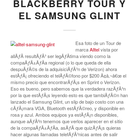
BLACKBERRY TOUR Y
EL SAMSUNG GLINT
Esa foto de un Tour de
marca
Alltel
vista por
allÃƒÂ­ resultÃƒÂ³ ser legÃƒÂ­tima viendo como la
compaÃƒÂ±ÃƒÂ­a regional (o lo que queda de ella
despuÃƒÂ©s de la adquisiciÃƒÂ³n de Verizon) ahora
estÃƒÂ¡ ofreciendo el telÃƒÂ©fono por $200 Ã¢â‚¬â€œ el
mismo precio que encontrarÃƒÂ¡s en Sprint o Verizon.
Eso es bueno, pero sabemos que la verdadera razÃƒÂ³n
por la que estÃƒÂ¡s leyendo esto es que tambiÃƒÂ©n han
lanzado el Samsung Glint, un slip de bajo costo con una
cÃƒÂ¡mara VGA, Bluetooth estÃƒÂ©reo, y disponible en
rosa y azul. Ambos equipos ya estÃƒÂ¡n disponibles,
aunque aÃƒÂºn tenemos que verlos aparecer en el sitio
de la compaÃƒÂ±ÃƒÂ­a, asÃƒÂ­ que quizÃƒÂ¡s quieras
hacer algunas llamadas telefÃƒÂ³nicas antes de salir