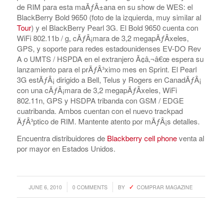
de RIM para esta maÃƒÂ±ana en su show de WES: el
BlackBerry Bold 9650 (foto de la izquierda, muy similar al
Tour
) y el BlackBerry Pearl 3G. El Bold 9650 cuenta con
WiFi 802.11b / g, cÃƒÂ¡mara de 3,2 megapÃƒÂ­xeles,
GPS, y soporte para redes estadounidenses EV-DO Rev
A o UMTS / HSPDA en el extranjero Ã¢â‚¬â€œ espera su
lanzamiento para el prÃƒÂ³ximo mes en Sprint. El Pearl
3G estÃƒÂ¡ dirigido a Bell, Telus y Rogers en CanadÃƒÂ¡
con una cÃƒÂ¡mara de 3,2 megapÃƒÂ­xeles, WiFi
802.11n, GPS y HSDPA tribanda con GSM / EDGE
cuatribanda. Ambos cuentan con el nuevo trackpad
ÃƒÂ³ptico de RIM. Mantente atento por mÃƒÂ¡s detalles.
Encuentra distribuidores de
Blackberry cell phone
venta al
por mayor en Estados Unidos.
/
/
JUNE 6, 2010
0 COMMENTS
BY
COMPRAR MAGAZINE