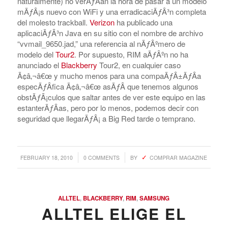
naturalmente) no verÃƒÂ­an la hora de pasar a un modelo
mÃƒÂ¡s nuevo con WiFi y una erradicaciÃƒÂ³n completa
del molesto trackball.
Verizon
ha publicado una
aplicaciÃƒÂ³n Java en su sitio con el nombre de archivo
“vvmail_9650.jad,” una referencia al nÃƒÂºmero de
modelo del
Tour2
. Por supuesto, RIM aÃƒÂºn no ha
anunciado el
Blackberry
Tour2, en cualquier caso
Ã¢â‚¬â€œ y mucho menos para una compaÃƒÂ±ÃƒÂ­a
especÃƒÂ­fica Ã¢â‚¬â€œ asÃƒÂ­ que tenemos algunos
obstÃƒÂ¡culos que saltar antes de ver este equipo en las
estanterÃƒÂ­as, pero por lo menos, podemos decir con
seguridad que llegarÃƒÂ¡ a Big Red tarde o temprano.
/
/
FEBRUARY 18, 2010
0 COMMENTS
BY
COMPRAR MAGAZINE
ALLTEL
,
BLACKBERRY
,
RIM
,
SAMSUNG
ALLTEL ELIGE EL