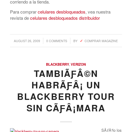
corriendo a la tienda.
Para comprar
celulares desbloqueados
, vea nuestra
revista de
celulares desbloqueados distribuidor
/
/
AUGUST 26, 2009
0 COMMENTS
BY
COMPRAR MAGAZINE
BLACKBERRY
,
VERIZON
TAMBIÃƑÂ©N
HABRÃƑÂ¡ UN
BLACKBERRY TOUR
SIN CÃƑÂ¡MARA
SÃƒÂ³lo los