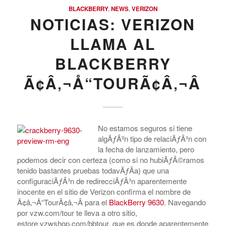
BLACKBERRY
,
NEWS
,
VERIZON
NOTICIAS: VERIZON
LLAMA AL
BLACKBERRY
Ã¢Â‚¬Å“TOURÃ¢Â‚¬Â
No estamos seguros si tiene
algÃƒÂºn tipo de relaciÃƒÂ³n con
la fecha de lanzamiento, pero
podemos decir con certeza (como si no hubiÃƒÂ©ramos
tenido bastantes pruebas todavÃƒÂ­a) que una
configuraciÃƒÂ³n de redirecciÃƒÂ³n aparentemente
inocente en el sitio de Verizon confirma el nombre de
Ã¢â‚¬Å“TourÃ¢â‚¬Â para el
BlackBerry 9630
. Navegando
por vzw.com/tour te lleva a otro sitio,
estore.vzwshop.com/bbtour, que es donde aparentemente