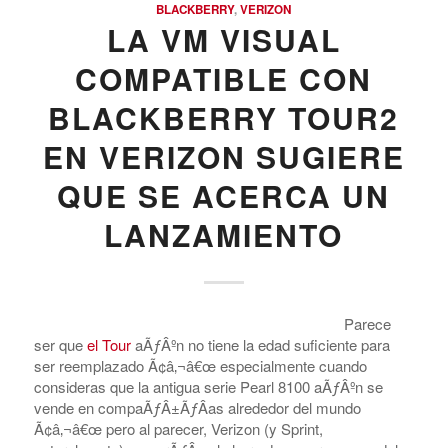
BLACKBERRY
,
VERIZON
LA VM VISUAL
COMPATIBLE CON
BLACKBERRY TOUR2
EN VERIZON SUGIERE
QUE SE ACERCA UN
LANZAMIENTO
Parece
ser que
el Tour
aÃƒÂºn no tiene la edad suficiente para
ser reemplazado Ã¢â‚¬â€œ especialmente cuando
consideras que la antigua serie Pearl 8100 aÃƒÂºn se
vende en compaÃƒÂ±ÃƒÂ­as alrededor del mundo
Ã¢â‚¬â€œ pero al parecer, Verizon (y Sprint,