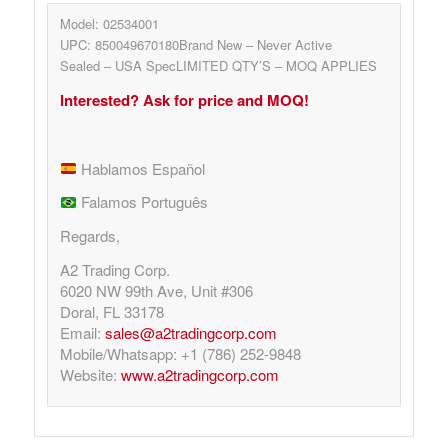
Model: 02534001
UPC: 850049670180Brand New – Never Active
Sealed – USA SpecLIMITED QTY’S – MOQ APPLIES
Interested? Ask for price and MOQ!
Hablamos Español
Falamos Português
Regards,
A2 Trading Corp.
6020 NW 99th Ave, Unit #306
Doral, FL 33178
Email:
sales@a2tradingcorp.com
Mobile/Whatsapp: +1 (786) 252-9848
Website:
www.a2tradingcorp.com