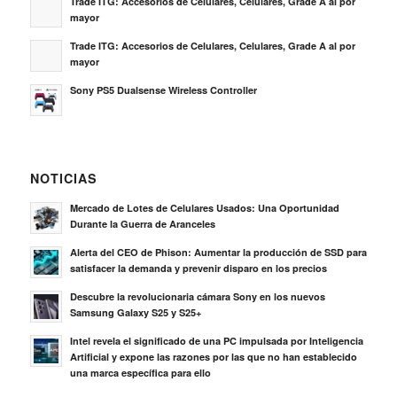
Trade ITG: Accesorios de Celulares, Celulares, Grade A al por
mayor
Trade ITG: Accesorios de Celulares, Celulares, Grade A al por
mayor
Sony PS5 Dualsense Wireless Controller
NOTICIAS
Mercado de Lotes de Celulares Usados: Una Oportunidad
Durante la Guerra de Aranceles
Alerta del CEO de Phison: Aumentar la producción de SSD para
satisfacer la demanda y prevenir disparo en los precios
Descubre la revolucionaria cámara Sony en los nuevos
Samsung Galaxy S25 y S25+
Intel revela el significado de una PC impulsada por Inteligencia
Artificial y expone las razones por las que no han establecido
una marca específica para ello