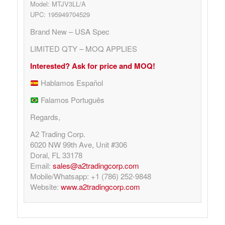
Model: MTJV3LL/A
UPC: 195949704529
Brand New – USA Spec
LIMITED QTY – MOQ APPLIES
Interested? Ask for price and MOQ!
Hablamos Español
Falamos Português
Regards,
A2 Trading Corp.
6020 NW 99th Ave, Unit #306
Doral, FL 33178
Email:
sales@a2tradingcorp.com
Mobile/Whatsapp: +1 (786) 252-9848
Website:
www.a2tradingcorp.com