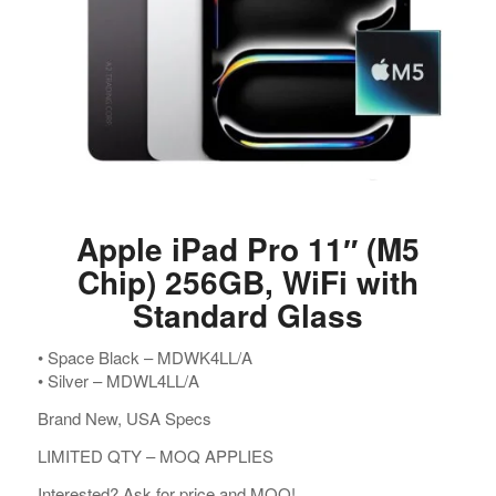
Apple iPad Pro 11″ (M5
Chip) 256GB, WiFi with
Standard Glass
•⁠ ⁠⁠Space Black – MDWK4LL/A
•⁠ ⁠⁠Silver – MDWL4LL/A
Brand New, USA Specs
LIMITED QTY – MOQ APPLIES
Interested? Ask for price and MOQ!