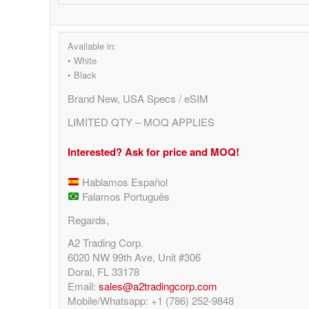
Available in:
• White
• Black
Brand New, USA Specs / eSIM
LIMITED QTY – MOQ APPLIES
Interested? Ask for price and MOQ!
Hablamos Español
Falamos Português
Regards,
A2 Trading Corp.
6020 NW 99th Ave, Unit #306
Doral, FL 33178
Email:
sales@a2tradingcorp.com
Mobile/Whatsapp: +1 (786) 252-9848