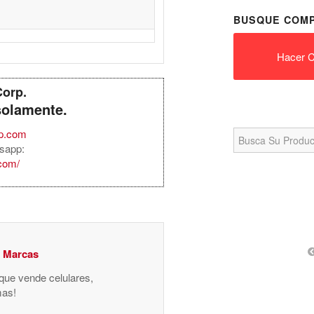
BUSQUE COMP
Hacer C
Corp.
solamente.
Search
rp.com
for:
sapp:
.com/
y Marcas
 que vende celulares,
mas!