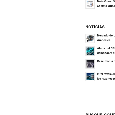
Meta Quest 3
of Meta Ques
NOTICIAS
Mercado de L
Aranceles
Alerta del C
demanda y pr
Descubre la 
Intel revela 
las razones p
BUSQUE COMP