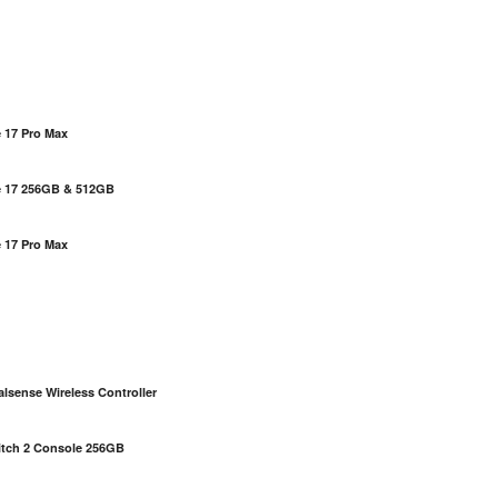
 17 Pro Max
e 17 256GB & 512GB
 17 Pro Max
S
lsense Wireless Controller
itch 2 Console 256GB