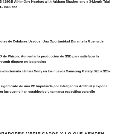
S 128GB All-In-One Headset with Arkham Shadow and a 3-Month Trial
t+ Included
otes de Celulares Usados: Una Oportunidad Durante la Guerra de
EO de Phison: Aumentar la producción de SSD para satisfacer la
evenir disparo en los precios
revolucionaria cámara Sony en los nuevos Samsung Galaxy S25 y S25+
el significado de una PC impulsada por Inteligencia Artificial y expone
or las que no han establecido una marca específica para ello
RADORES VERIFICADOS Y LO QUE VENDEN