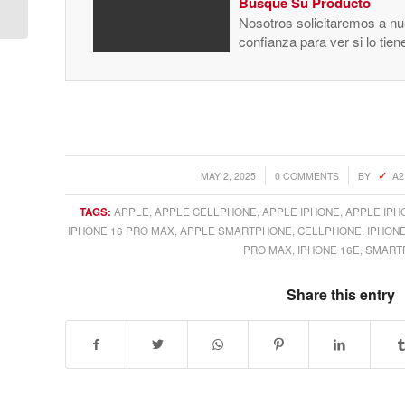
CPU / 10-Core GPU),
Busque Su Producto
16GB RAM,...
Nosotros solicitaremos a nue
confianza para ver si lo tie
/
/
MAY 2, 2025
0 COMMENTS
BY
A2
TAGS:
APPLE
,
APPLE CELLPHONE
,
APPLE IPHONE
,
APPLE IPH
IPHONE 16 PRO MAX
,
APPLE SMARTPHONE
,
CELLPHONE
,
IPHON
PRO MAX
,
IPHONE 16E
,
SMART
Share this entry