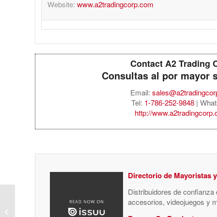
Website:
www.a2tradingcorp.com
Contact A2 Trading 
Consultas al por mayor 
Email:
sales@a2tradingco
Tel:
1-786-252-9848
| What
http://www.a2tradingcorp
Directorio de Mayoristas 
Distribuidores de confianza
Apple iMac 24″ All-in-
accesorios, videojuegos y 
One, M4 chip (8-Core