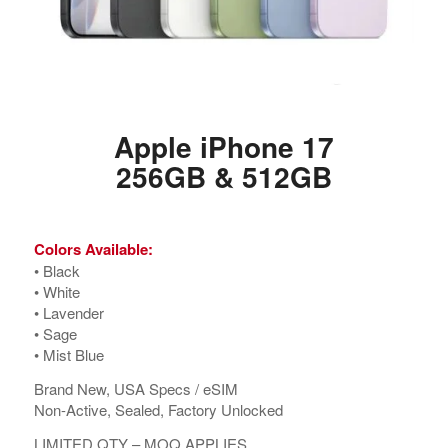
Apple iPhone 17
256GB & 512GB
Colors Available:
•⁠ ⁠Black
•⁠ ⁠White
•⁠ ⁠Lavender
•⁠ ⁠Sage
•⁠ ⁠Mist Blue
Brand New, USA Specs / eSIM
Non-Active, Sealed, Factory Unlocked
LIMITED QTY – MOQ APPLIES