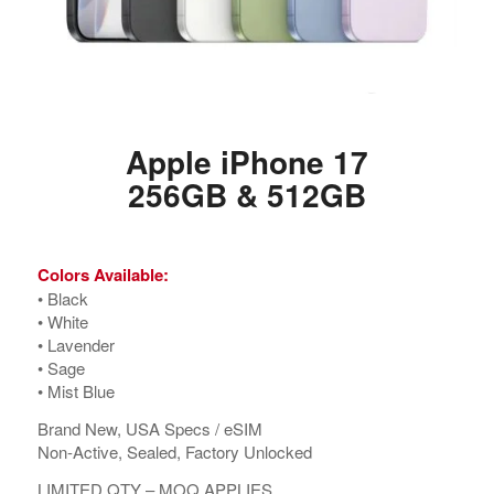
Apple iPhone 17
256GB & 512GB
Colors Available:
•⁠ ⁠Black
•⁠ ⁠White
•⁠ ⁠Lavender
•⁠ ⁠Sage
•⁠ ⁠Mist Blue
Brand New, USA Specs / eSIM
Non-Active, Sealed, Factory Unlocked
LIMITED QTY – MOQ APPLIES