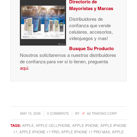
Directorio de
Mayoristas y Marcas
Distribuidores de
confianza que vende
celulares, accesorios,
videojuegos y mas!
Busque Su Producto
Nosotros solicitaremos a nuestros distribuidores
de confianza para ver si lo tienen, preguenta
aqui
.
/
/
MAY 15, 2026
0 COMMENTS
BY
A2 TRADING CORP
TAGS:
APPLE
,
APPLE CELLPHONE
,
APPLE IPHONE
,
APPLE IPHONE
17
,
APPLE IPHONE 17 PRO
,
APPLE IPHONE 17 PRO MAX
,
APPLE