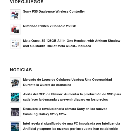
VIDEOJUEGOS
Sony PS5 Dualsense Wireless Controller
Nintendo Switch 2 Console 256GB
Meta Quest 3S 128GB All-In-One Headset with Arkham Shadow
and a 3-Month Trial of Meta Quest+ Included
NOTICIAS
Mercado de Lotes de Celulares Usados: Una Oportunidad
Durante la Guerra de Aranceles
Alerta del CEO de Phison: Aumentar la producción de SSD para
satisfacer la demanda y prevenir disparo en los precios
Descubre la revolucionaria cámara Sony en los nuevos
Samsung Galaxy S25 y S25+
Intel revela el significado de una PC impulsada por Inteligencia
Artificial y expone las razones por las que no han establecido