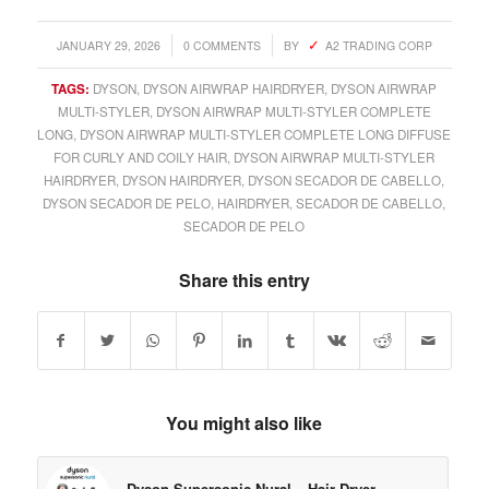
/
/
JANUARY 29, 2026
0 COMMENTS
BY
A2 TRADING CORP
TAGS:
DYSON
,
DYSON AIRWRAP HAIRDRYER
,
DYSON AIRWRAP
MULTI-STYLER
,
DYSON AIRWRAP MULTI-STYLER COMPLETE
LONG
,
DYSON AIRWRAP MULTI-STYLER COMPLETE LONG DIFFUSE
FOR CURLY AND COILY HAIR
,
DYSON AIRWRAP MULTI-STYLER
HAIRDRYER
,
DYSON HAIRDRYER
,
DYSON SECADOR DE CABELLO
,
DYSON SECADOR DE PELO
,
HAIRDRYER
,
SECADOR DE CABELLO
,
SECADOR DE PELO
Share this entry
You might also like
Dyson Supersonic Nural – Hair Dryer –