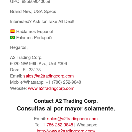
UPC: 885609040059
Brand New, USA Specs
Interested? Ask for Take All Deal!
Hablamos Español
Falamos Português
Regards,
A2 Trading Corp.
6020 NW 99th Ave, Unit #306
Doral, FL 33178
Email:
sales@a2tradingcorp.com
Mobile/Whatsapp: +1 (786) 252-9848
Website:
www.a2tradingcorp.com
Contact A2 Trading Corp.
Consultas al por mayor solamente.
Email:
sales@a2tradingcorp.com
Tel:
1-786-252-9848
| Whatsapp:
http://www.a2tradingcorp.com/