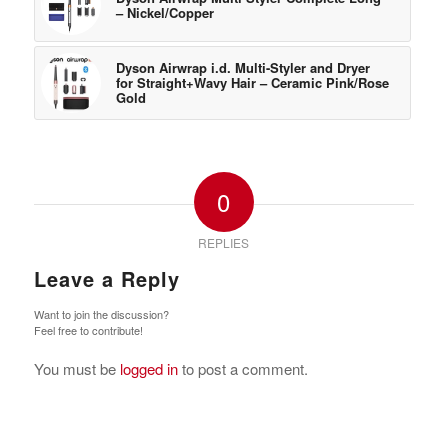
– Nickel/Copper
Dyson Airwrap i.d. Multi-Styler and Dryer
for Straight+Wavy Hair – Ceramic Pink/Rose
Gold
0
REPLIES
Leave a Reply
Want to join the discussion?
Feel free to contribute!
You must be
logged in
to post a comment.