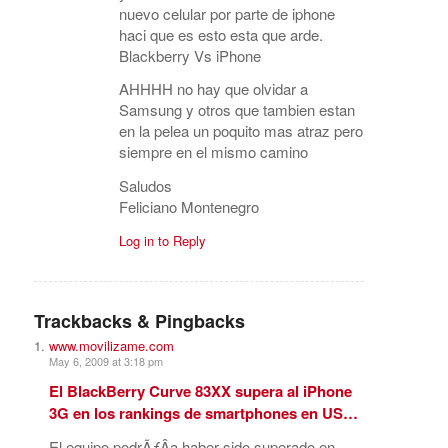
nuevo celular por parte de iphone
haci que es esto esta que arde.
Blackberry Vs iPhone
AHHHH no hay que olvidar a
Samsung y otros que tambien estan
en la pelea un poquito mas atraz pero
siempre en el mismo camino
Saludos
Feliciano Montenegro
Log in to Reply
Trackbacks & Pingbacks
www.movilizame.com
May 6, 2009 at 3:18 pm
El BlackBerry Curve 83XX supera al iPhone
3G en los rankings de smartphones en US…
El equipo podrÃƒÂ­a haber sido superado en