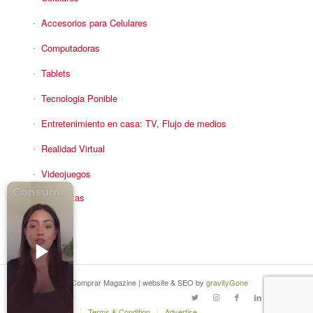
Accesorios para Celulares
Computadoras
Tablets
Tecnologia Ponible
Entretenimiento en casa: TV, Flujo de medios
Realidad Virtual
Videojuegos
Reciba Ofertas
© Copyright - Comprar Magazine | website & SEO by
gravityGone
Privacy Policy
Terms & Condition
Advertise