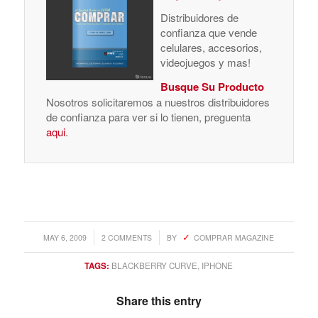
Distribuidores de
confianza que vende
celulares, accesorios,
videojuegos y mas!
Busque Su Producto
Nosotros solicitaremos a nuestros distribuidores
de confianza para ver si lo tienen, preguenta
aqui
.
/
/
MAY 6, 2009
2 COMMENTS
BY
COMPRAR MAGAZINE
TAGS:
BLACKBERRY CURVE
,
IPHONE
Share this entry