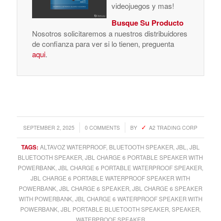
videojuegos y mas!
Busque Su Producto
Nosotros solicitaremos a nuestros distribuidores
de confianza para ver si lo tienen, preguenta
aqui
.
/
/
SEPTEMBER 2, 2025
0 COMMENTS
BY
A2 TRADING CORP
TAGS:
ALTAVOZ WATERPROOF
,
BLUETOOTH SPEAKER
,
JBL
,
JBL
BLUETOOTH SPEAKER
,
JBL CHARGE 6 PORTABLE SPEAKER WITH
POWERBANK
,
JBL CHARGE 6 PORTABLE WATERPROOF SPEAKER
,
JBL CHARGE 6 PORTABLE WATERPROOF SPEAKER WITH
POWERBANK
,
JBL CHARGE 6 SPEAKER
,
JBL CHARGE 6 SPEAKER
WITH POWERBANK
,
JBL CHARGE 6 WATERPROOF SPEAKER WITH
POWERBANK
,
JBL PORTABLE BLUETOOTH SPEAKER
,
SPEAKER
,
WATERPROOF SPEAKER