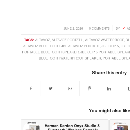
/
/
JUNE 2, 2026
0 COMMENTS
BY
A
TAGS:
ALTAVOZ
,
ALTAVOZ PORTATIL
,
ALTAVOZ WATERPROOF
,
B
ALTAVOZ BLUETOOTH
,
JBL ALTAVOZ PORTATIL
,
JBL CLIP 5
,
JBL 
PORTABLE BLUETOOTH SPEAKER
,
JBL CLIP 5 PORTABLE SPEAK
BLUETOOTH WATERPROOF SPEAKER
,
PORTABLE SPE
Share this entry
You might also lik
Harman Kardon Onyx Studio 8
– Bluetooth Wireless Portable