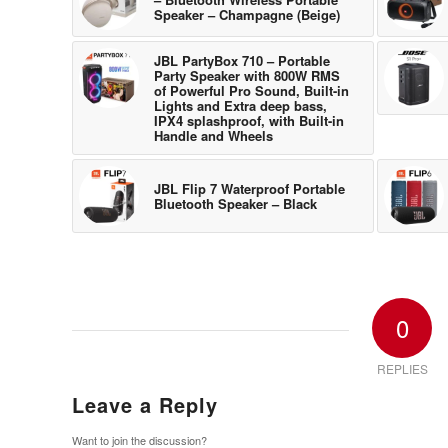
Speaker – Champagne (Beige)
JBL PartyBox 710 – Portable
Party Speaker with 800W RMS
of Powerful Pro Sound, Built-in
Lights and Extra deep bass,
IPX4 splashproof, with Built-in
Handle and Wheels
JBL Flip 7 Waterproof Portable
Bluetooth Speaker – Black
0
REPLIES
Leave a Reply
Want to join the discussion?