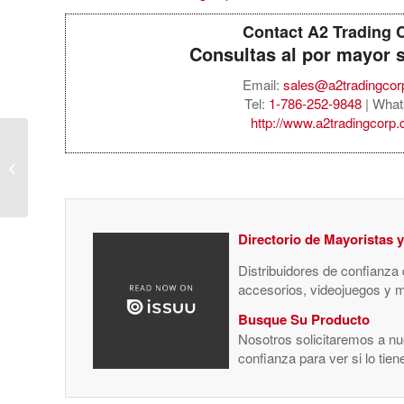
Contact A2 Trading 
Consultas al por mayor 
Email:
sales@a2tradingco
Tel:
1-786-252-9848
| What
http://www.a2tradingcorp
Beats Solo4 Wireless
Headphones – On-Ear
Wireless Headphones –
Matte...
Directorio de Mayoristas 
Distribuidores de confianza
accesorios, videojuegos y 
Busque Su Producto
Nosotros solicitaremos a nue
confianza para ver si lo tie