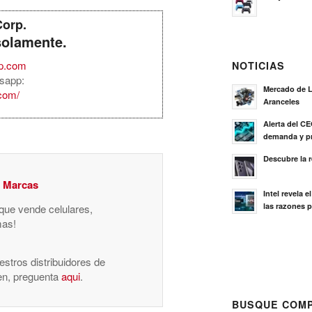
Corp.
solamente.
rp.com
NOTICIAS
sapp:
Mercado de L
.com/
Aranceles
Alerta del C
demanda y pr
Descubre la 
y Marcas
Intel revela 
las razones p
 que vende celulares,
mas!
stros distribuidores de
nen, preguenta
aqui
.
BUSQUE COMP