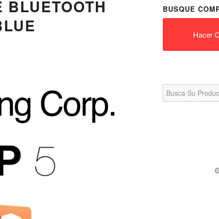
E BLUETOOTH
BUSQUE COMP
BLUE
Hacer C
Search
for: