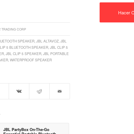
Hacer C
2 TRADING CORP
LUETOOTH SPEAKER
,
JBL ALTAVOZ
,
JBL
CLIP 5 BLUETOOTH SPEAKER
,
JBL CLIP 5
ER
,
JBL CLIP 5 SPEAKER
,
JBL PORTABLE
AKER
,
WATERPROOF SPEAKER
e
JBL PartyBox On-The-Go
Essential Portable Bluetooth