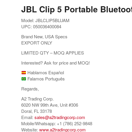
JBL Clip 5 Portable Bluetoo
Model: JBLCLIP5BLUAM
UPC: 050036400084
Brand New, USA Specs
EXPORT ONLY
LIMITED QTY – MOQ APPLIES
Interested? Ask for price and MOQ!
Hablamos Español
Falamos Português
Regards,
A2 Trading Corp.
6020 NW 99th Ave, Unit #306
Doral, FL 33178
Email:
sales@a2tradingcorp.com
Mobile/Whatsapp: +1 (786) 252-9848
Website:
www.a2tradingcorp.com