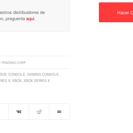
stros distribuidores de
Hacer C
nen, preguenta
aqui
.
2 TRADING CORP
BOX
,
CONSOLE
,
GAMING CONSOLE
,
IES X
,
XBOX
,
XBOX SERIES X