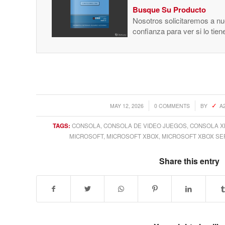
Busque Su Producto
Nosotros solicitaremos a nue
confianza para ver si lo tie
/
/
MAY 12, 2026
0 COMMENTS
BY
A
TAGS:
CONSOLA
,
CONSOLA DE VIDEO JUEGOS
,
CONSOLA X
MICROSOFT
,
MICROSOFT XBOX
,
MICROSOFT XBOX SER
Share this entry