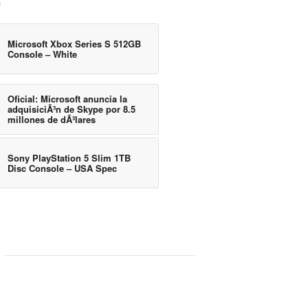
e
Microsoft Xbox Series S 512GB
Console – White
Oficial: Microsoft anuncia la
adquisiciÃ³n de Skype por 8.5
millones de dÃ³lares
Sony PlayStation 5 Slim 1TB
Disc Console – USA Spec