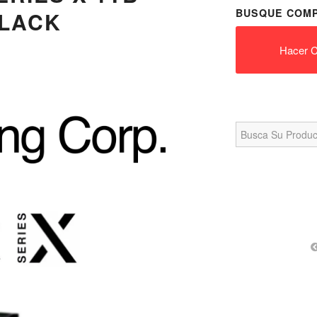
BUSQUE COMP
BLACK
Hacer C
Search
for: