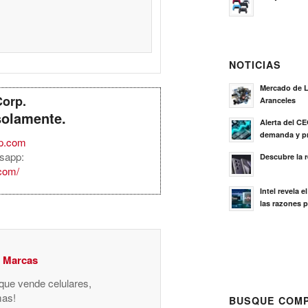
NOTICIAS
Mercado de L
Corp.
Aranceles
solamente.
Alerta del C
demanda y pr
rp.com
sapp:
Descubre la 
.com/
Intel revela 
las razones p
y Marcas
 que vende celulares,
mas!
BUSQUE COMP