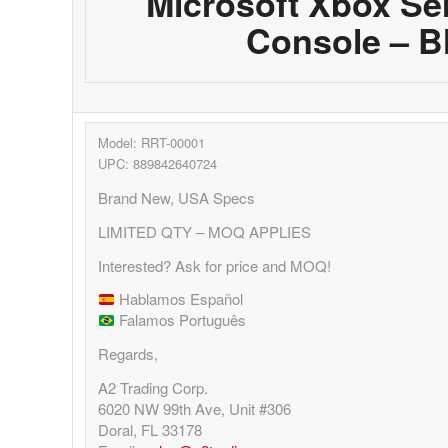
Microsoft Xbox Se
Console – B
Model: RRT-00001
UPC: 889842640724
Brand New, USA Specs
LIMITED QTY – MOQ APPLIES
Interested? Ask for price and MOQ!
Hablamos Español
Falamos Português
Regards,
A2 Trading Corp.
6020 NW 99th Ave, Unit #306
Doral, FL 33178