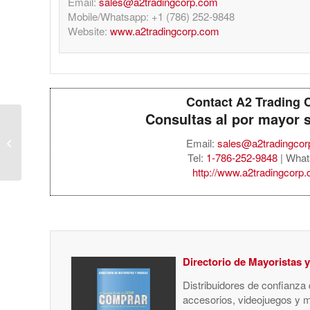
Email:
sales@a2tradingcorp.com
Mobile/Whatsapp: +1 (786) 252-9848
Website:
www.a2tradingcorp.com
Contact A2 Trading 
Consultas al por mayor 
Apple AirPods Pro (3rd
Gen.) with MagSafe
Email:
sales@a2tradingco
Case (USBC) – White
Tel:
1-786-252-9848
| What
http://www.a2tradingcorp
Directorio de Mayoristas 
Distribuidores de confianza
accesorios, videojuegos y 