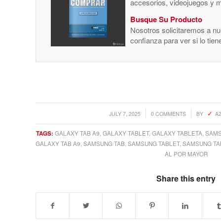
accesorios, videojuegos y 
Busque Su Producto
Nosotros solicitaremos a nue
confianza para ver si lo tie
/
/
JULY 7, 2025
0 COMMENTS
BY
A
TAGS:
GALAXY TAB A9
,
GALAXY TABLET
,
GALAXY TABLETA
,
SAM
GALAXY TAB A9
,
SAMSUNG TAB
,
SAMSUNG TABLET
,
SAMSUNG TA
AL POR MAYOR
Share this entry