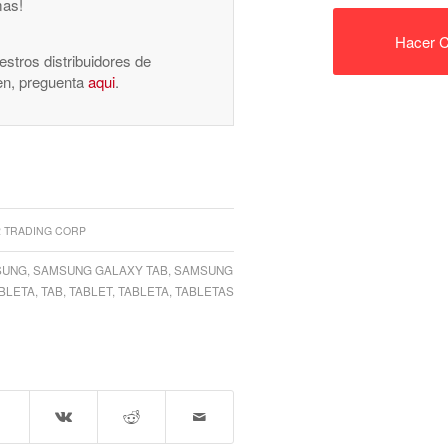
mas!
Hacer C
stros distribuidores de
nen, preguenta
aqui
.
2 TRADING CORP
SUNG
,
SAMSUNG GALAXY TAB
,
SAMSUNG
BLETA
,
TAB
,
TABLET
,
TABLETA
,
TABLETAS