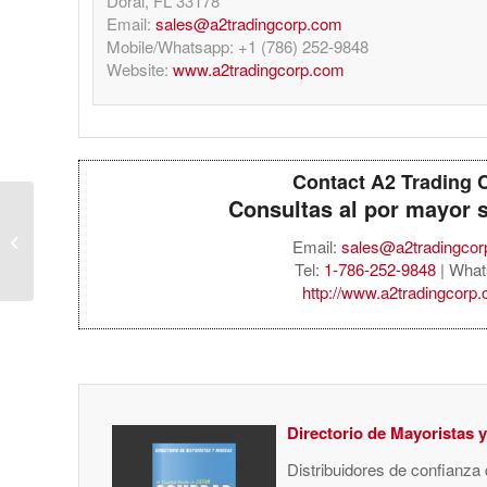
Doral, FL 33178
Email:
sales@a2tradingcorp.com
Mobile/Whatsapp: +1 (786) 252-9848
Website:
www.a2tradingcorp.com
Contact A2 Trading 
Consultas al por mayor 
HP Victus 15.6” FHD
144Hz IPS Gaming
Email:
sales@a2tradingco
Laptop, Intel Core i5-
Tel:
1-786-252-9848
| What
13420H, 16GB RAM,...
http://www.a2tradingcorp
Directorio de Mayoristas 
Distribuidores de confianza