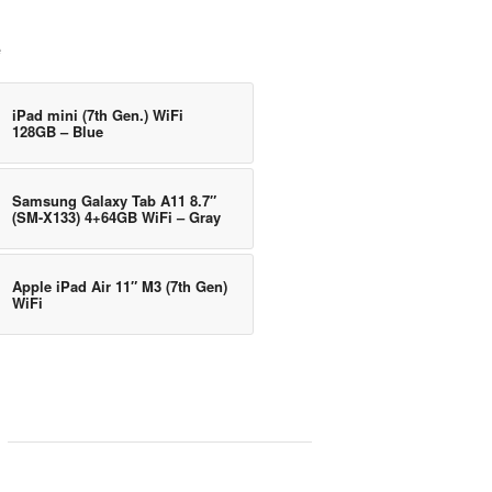
e
iPad mini (7th Gen.) WiFi
128GB – Blue
Samsung Galaxy Tab A11 8.7″
(SM-X133) 4+64GB WiFi – Gray
Apple iPad Air 11″ M3 (7th Gen)
WiFi