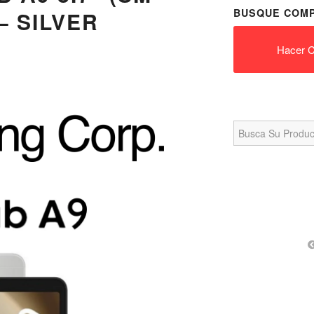
BUSQUE COMP
– SILVER
Hacer C
Search
for: