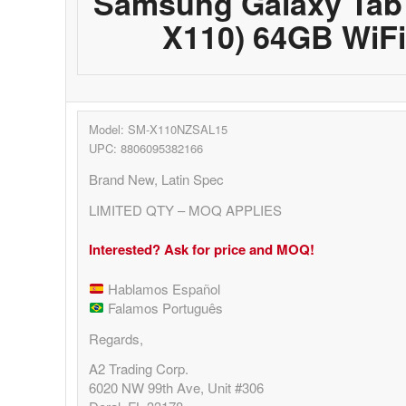
Samsung Galaxy Tab 
X110) 64GB WiFi 
Model: SM-X110NZSAL15
UPC: 8806095382166
Brand New, Latin Spec
LIMITED QTY – MOQ APPLIES
Interested? Ask for price and MOQ!
Hablamos Español
Falamos Português
Regards,
A2 Trading Corp.
6020 NW 99th Ave, Unit #306