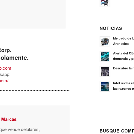
NOTICIAS
Mercado de L
Aranceles
Corp.
Alerta del C
solamente.
demanda y pr
rp.com
Descubre la 
sapp:
.com/
Intel revela 
las razones p
y Marcas
 que vende celulares,
BUSQUE COMP