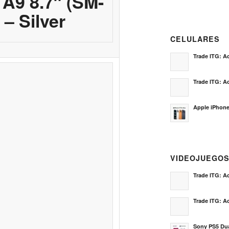
A9 8.7″ (SM-
– Silver
CELULARES
Trade ITG: Ac
Trade ITG: Ac
Apple iPhone
VIDEOJUEGO
Trade ITG: Ac
Trade ITG: Ac
Sony PS5 Dua