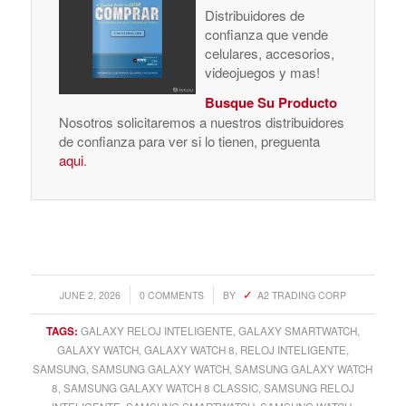
Distribuidores de
confianza que vende
celulares, accesorios,
videojuegos y mas!
Busque Su Producto
Nosotros solicitaremos a nuestros distribuidores
de confianza para ver si lo tienen, preguenta
aqui
.
/
/
JUNE 2, 2026
0 COMMENTS
BY
A2 TRADING CORP
TAGS:
GALAXY RELOJ INTELIGENTE
,
GALAXY SMARTWATCH
,
GALAXY WATCH
,
GALAXY WATCH 8
,
RELOJ INTELIGENTE
,
SAMSUNG
,
SAMSUNG GALAXY WATCH
,
SAMSUNG GALAXY WATCH
8
,
SAMSUNG GALAXY WATCH 8 CLASSIC
,
SAMSUNG RELOJ