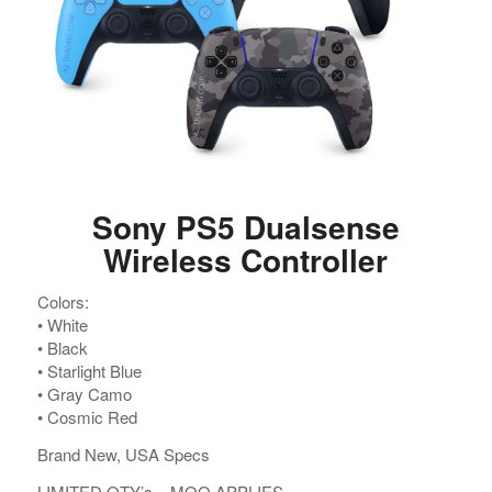
Sony PS5 Dualsense
Wireless Controller
Colors:
•⁠ ⁠White
•⁠ ⁠Black
•⁠ ⁠Starlight Blue
•⁠ ⁠Gray Camo
•⁠ ⁠Cosmic Red
Brand New, USA Specs
LIMITED QTY’s – MOQ APPLIES