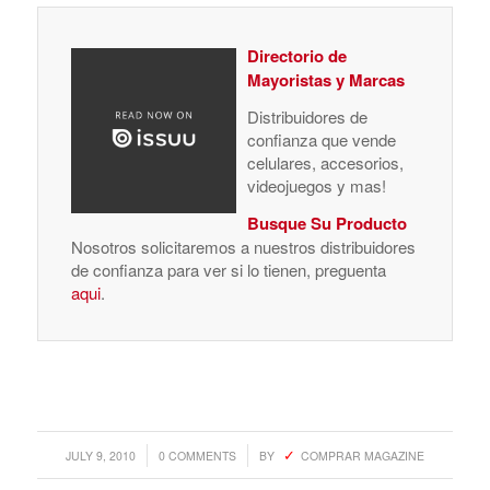
Directorio de
Mayoristas y Marcas
Distribuidores de
confianza que vende
celulares, accesorios,
videojuegos y mas!
Busque Su Producto
Nosotros solicitaremos a nuestros distribuidores
de confianza para ver si lo tienen, preguenta
aqui
.
/
/
JULY 9, 2010
0 COMMENTS
BY
COMPRAR MAGAZINE