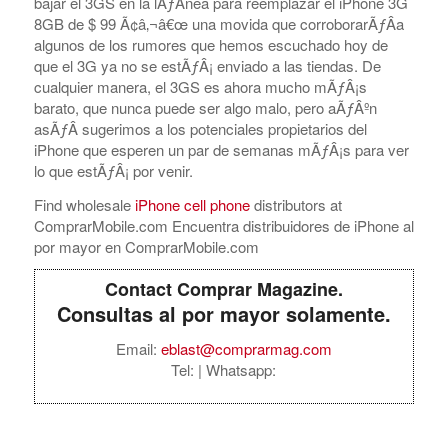
bajar el 3GS en la lÃƒÂ­nea para reemplazar el iPhone 3G
8GB de $ 99 Ã¢â‚¬â€œ una movida que corroborarÃƒÂ­a
algunos de los rumores que hemos escuchado hoy de
que el 3G ya no se estÃƒÂ¡ enviado a las tiendas. De
cualquier manera, el 3GS es ahora mucho mÃƒÂ¡s
barato, que nunca puede ser algo malo, pero aÃƒÂºn
asÃƒÂ­ sugerimos a los potenciales propietarios del
iPhone que esperen un par de semanas mÃƒÂ¡s para ver
lo que estÃƒÂ¡ por venir.
Find wholesale
iPhone cell phone
distributors at
ComprarMobile.com Encuentra distribuidores de iPhone al
por mayor en ComprarMobile.com
Contact Comprar Magazine.
Consultas al por mayor solamente.
Email:
eblast@comprarmag.com
Tel:
| Whatsapp: